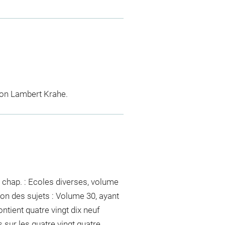
tion Lambert Krahe.
 chap. : Ecoles diverses, volume
ion des sujets : Volume 30, ayant
ontient quatre vingt dix neuf
és sur les quatre vingt quatre