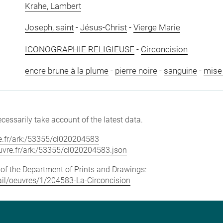
Krahe, Lambert
Joseph, saint
-
Jésus-Christ
-
Vierge Marie
ICONOGRAPHIE RELIGIEUSE
-
Circoncision
encre brune à la plume
-
pierre noire
-
sanguine
-
mise
cessarily take account of the latest data.
vre.fr/ark:/53355/cl020204583
louvre.fr/ark:/53355/cl020204583.json
e of the Department of Prints and Drawings:
etail/oeuvres/1/204583-La-Circoncision