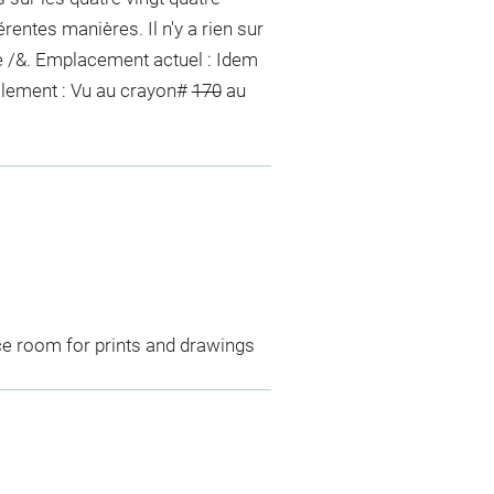
érentes manières. Il n'y a rien sur
lle /&. Emplacement actuel : Idem
llement :
Vu
au crayon
#
170
au
ce room for prints and drawings