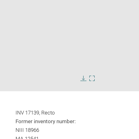
Enlarge
image
Download
Enlarge
in
image
image
new
in
window
new
window
INV 17139, Recto
Former inventory number:
NIII 18966
MA 12541