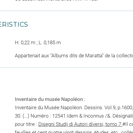
RISTICS
H. 0,22 m ; L. 0,185 m
Appartenait aux "Albums dits de Maratta" de la collec
Inventaire du musée Napoléon :
Inventaire du Musée Napoléon. Dessins. Vol.9, p.1600,
30. (...) Numéro : 12541.Idem & Inconnus /&. Désignat
pour titre :
Disegni Studij di Autori diversi, tomo 7.
#Il c
feuilles et cent quatre vingt dessins, études, etc., coll