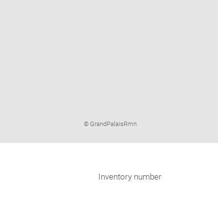
Image
© GrandPalaisRmn
caption:
Inventory number