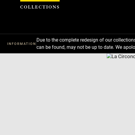
Cookies management panel
Due to the complete redesign of our collectio
INFORMATION
can be found, may not be up to date. We apolo
Download
Next
Previous