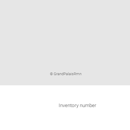
Image
© GrandPalaisRmn
caption:
Inventory number