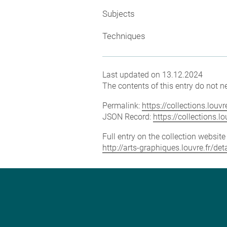
Subjects
Techniques
Last updated on 13.12.2024
The contents of this entry do not ne
Permalink:
https://collections.lou
JSON Record:
https://collections.
Full entry on the collection websit
http://arts-graphiques.louvre.fr/d