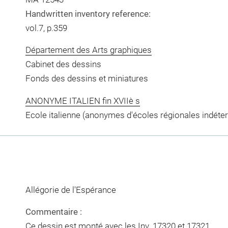
Handwritten inventory reference:
vol.7, p.359
Département des Arts graphiques
Cabinet des dessins
Fonds des dessins et miniatures
ANONYME ITALIEN fin XVIIè s
Ecole italienne (anonymes d'écoles régionales indéte
Allégorie de l'Espérance
Commentaire :
Ce dessin est monté avec les Inv. 17320 et 17321.