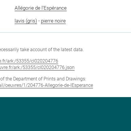
Allégorie de l'Espérance
lavis (gris)
-
pierre noire
cessarily take account of the latest data.
vre.fr/ark:/53355/cl020204776
louvre.fr/ark:/53355/cl020204776.json
e of the Department of Prints and Drawings:
etail/oeuvres/1/204776-Allegorie-de-lEsperance