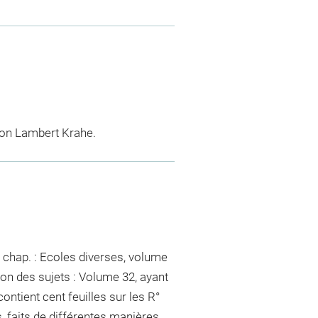
tion Lambert Krahe.
 chap. : Ecoles diverses, volume
ion des sujets : Volume 32, ayant
contient cent feuilles sur les R°
 faits de différentes manières.