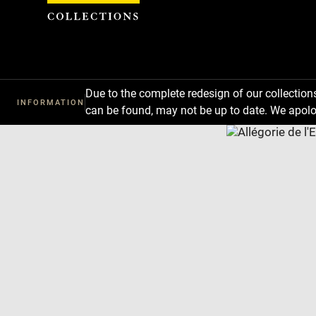
Cookies management panel
Due to the complete redesign of our collectio
INFORMATION
can be found, may not be up to date. We apolo
Download
Next
Previous