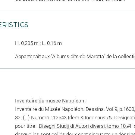
RISTICS
H. 0,205 m ; L. 0,16 m
Appartenait aux "Albums dits de Maratta" de la collec
Inventaire du musée Napoléon :
Inventaire du Musée Napoléon. Dessins. Vol.9, p.1600,
32. (...) Numéro : 12543.Idem & Inconnus /&. Désignat
pour titre :
Disegni Studij di Autori diversi, tomo 10.
#Il 
desquelles sont collés deux cent cinquante un dessins,