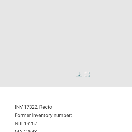
Enlarge
image
Download
Enlarge
in
image
image
new
in
window
new
window
INV 17322, Recto
Former inventory number:
NIII 19267
MA 12543