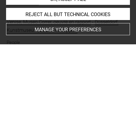
Krahe, Lambert
Places
REJECT ALL BUT TECHNICAL COOKIES
Venise, Museo Correr, oeuvre en rapport
-
Düsseldorf,
MANAGE YOUR PREFERENCES
Kunstmuseum, oeuvre en rapport
People
Sénèque
Subjects
Mort de Sénèque
Techniques
encre brune à la plume
-
lavis (brun)
Last updated on 15.11.2024
The contents of this entry do not necessarily take
account of the latest data.