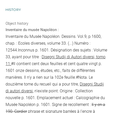
HISTORY
Object history
Inventaire du musée Napoléon :
Inventaire du Musée Napoléon. Dessins. Vol.9, p.1600,
chap. : Ecoles diverses, volume 33. (...) Numéro :
12544.Inconnus
p. 1601
. Désignation des sujets : Volume
33, ayant pour titre :
Disegni Studij di Autori diversi, tomo
11.
#Il contient cent deux feuilles et cent quatre vingt
p.
1601
onze dessins, études, etc., faits de différentes
manières. Il n'y a rien sur la 102e feuille.#
Nota
. Le
douzième tome du recueil qui a pour titre,
Disegni Studij
di autori diversi
, n'existe point. Origine : Collection
nouvelle
p. 1601
. Emplacement actuel : Calcographie du
Musée Napoléon
p. 1601
. Signe de recollement :
Il y en a
190. Cordier
phrase et signature barrées à l'encre
à