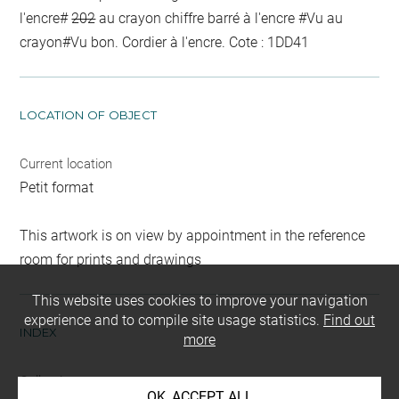
l'encre
#
202
au crayon
chiffre barré à l'encre
#
Vu
au
crayon
#
Vu bon. Cordier
à l'encre
. Cote : 1DD41
LOCATION OF OBJECT
Current location
Petit format
This artwork is on view by appointment in the reference
room for prints and drawings
This website uses cookies to improve your navigation
experience and to compile site usage statistics.
Find out
INDEX
more
Collections
OK, ACCEPT ALL