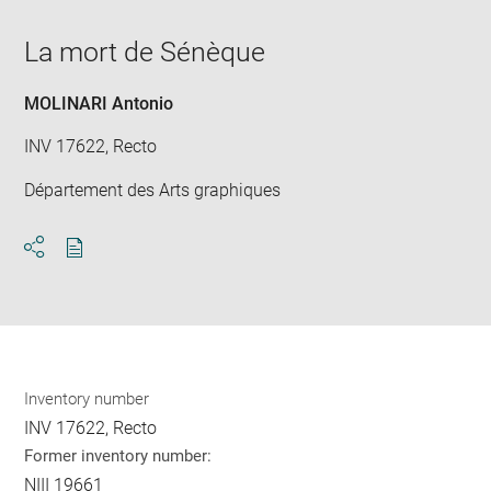
in
Downlo
Enla
new
image
ima
window
La mort de Sénèque
in
new
win
MOLINARI Antonio
INV 17622, Recto
Département des Arts graphiques
Download
Share
pdf
Inventory number
INV 17622, Recto
Former inventory number:
NIII 19661