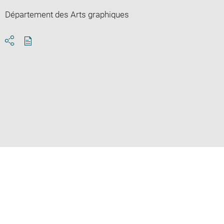
Département des Arts graphiques
Download
Share
pdf