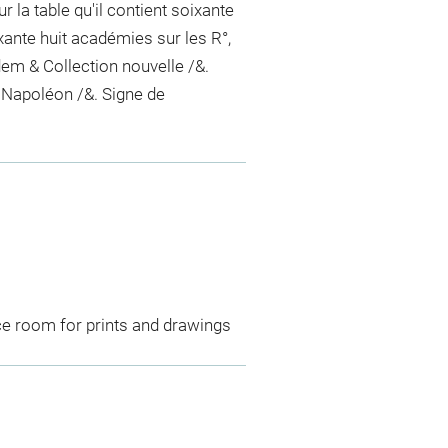
sur la table qu'il contient soixante
oixante huit académies sur les R°,
Idem & Collection nouvelle /&.
Napoléon /&. Signe de
ce room for prints and drawings