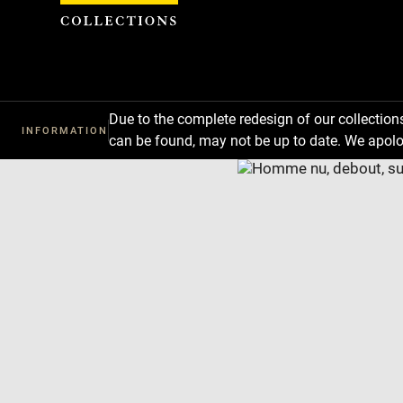
Cookies management panel
Due to the complete redesign of our collectio
INFORMATION
can be found, may not be up to date. We apolo
Download
Next
Previous