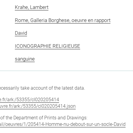
Krahe, Lambert
Rome, Galleria Borghese, oeuvre en rapport
David
ICONOGRAPHIE RELIGIEUSE
sanguine
cessarily take account of the latest data.
vre.fr/ark:/53355/cl020205414
louvre.fr/ark:/53355/cl020205414.json
e of the Department of Prints and Drawings:
detail/oeuvres/1/205414-Homme-nu-debout-sur-un-socle-David