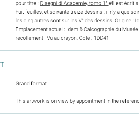
pour titre :
Disegni di Academie, tomo 1°.
#Il est écrit 
huit feuilles, et soixante treize dessins : il n'y a que s
les cinq autres sont sur les V° des dessins. Origine : 
Emplacement actuel : Idem & Calcographie du Musée 
recollement :
Vu
au crayon
. Cote : 1DD41
CT
Grand format
This artwork is on view by appointment in the referen