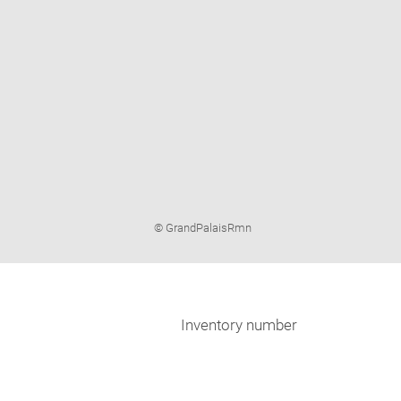
Image
© GrandPalaisRmn
caption:
Inventory number