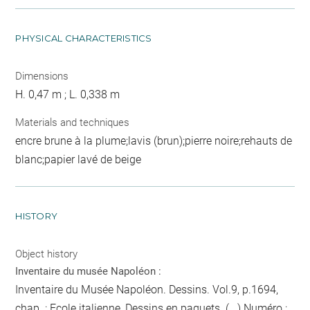
PHYSICAL CHARACTERISTICS
Dimensions
H. 0,47 m ; L. 0,338 m
Materials and techniques
encre brune à la plume;lavis (brun);pierre noire;rehauts de
blanc;papier lavé de beige
HISTORY
Object history
Inventaire du musée Napoléon :
Inventaire du Musée Napoléon. Dessins. Vol.9, p.1694,
chap. : Ecole italienne, Dessins en paquets. (...) Numéro :