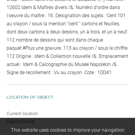
12602.Idem & Maîtres divers /&. Numéro d'ordre dans
l'oeuvre du maître : 16. Désignation des sujets : Cent
101
au crayon / sous la mention "cent "
cartons et feuilles,
dont deux cartons à deux dessins, un à trois, et un à neuf.
112
nombre de dessins qui sont dans chaque
paquet
.#Plus une gravure.
113
au crayon / sous le chiffre
112
Origine : Idem & Collection nouvelle /&. Emplacement
actuel : Idem & Calcographie du Musée Napoléon /&.
Signe de recollement :
Vu
au crayon
. Cote : 1DD41
LOCATION OF OBJECT
Current location
Grand format
This website uses cookies to improve your navigation