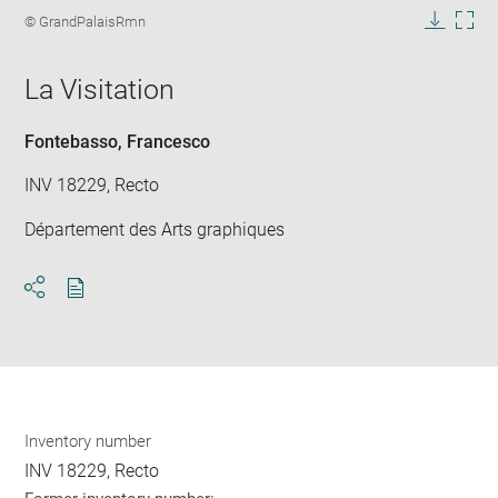
image
Image
© GrandPalaisRmn
in
caption:
Downlo
Enla
new
image
ima
window
La Visitation
in
new
win
Fontebasso, Francesco
INV 18229, Recto
Département des Arts graphiques
Download
Share
pdf
Inventory number
INV 18229, Recto