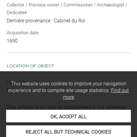
Collector / Previous owner / Commissioner / Archaeologist /
Dedicatee
Dernière provenance : Cabinet du Roi
Acquisition date
1690
LOCATION OF OBJECT
Current location
This website uses cookies to improve your navigation
experience and to compile site usage statistics.
Find out
Petit format
more
This artwork is on view by appointment in the reference
room for prints and drawings
OK, ACCEPT ALL
REJECT ALL BUT TECHNICAL COOKIES