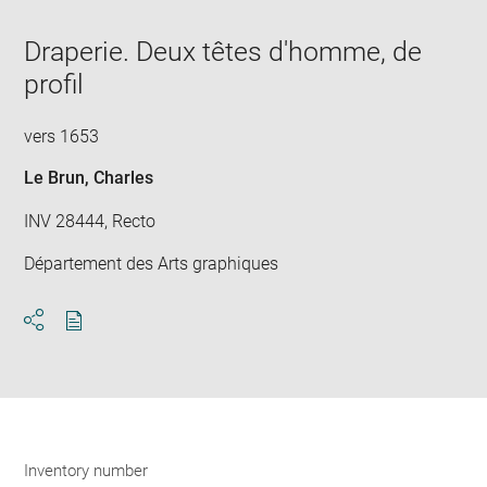
in
Downlo
Enla
new
image
ima
window
Draperie. Deux têtes d'homme, de
in
new
profil
win
vers 1653
Le Brun, Charles
INV 28444, Recto
Département des Arts graphiques
Download
Share
pdf
Inventory number