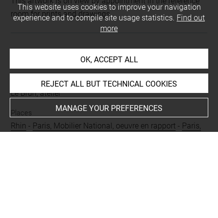
This artwork is on view by appointment in the reference
This website uses cookies to improve your navigation
room for prints and drawings
experience and to compile site usage statistics.
Find out
more
INDEX
OK, ACCEPT ALL
Collections
REJECT ALL BUT TECHNICAL COOKIES
Le Brun, atelier
MANAGE YOUR PREFERENCES
Places
Rhin
-
Paris, Mobilier National, oeuvre en rapport
-
Paris,
Manufacture des Gobelins+
-
Versailles, Musée national
du château, oeuvre en rapport
-
Versailles, château,
Escalier des Ambassadeurs+
People
Minerve
-
Michel, archange
-
Louis XIV, roi de France
-
Bonnemer, François, oeuvre en rapport
-
Meulen, Adam