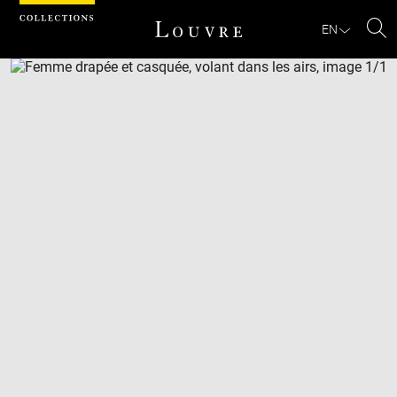
Cookies management panel
EN
Se
Download
Next
Previous