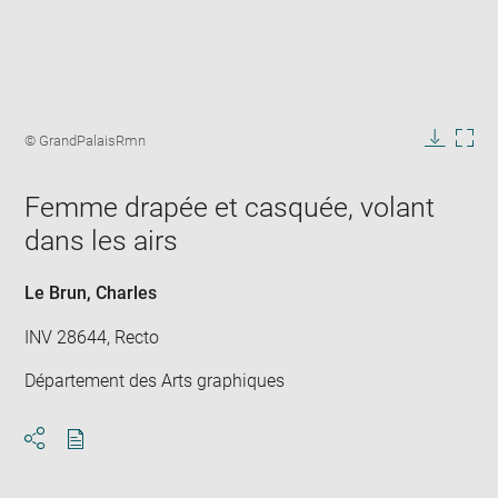
Enlarge
image
Image
© GrandPalaisRmn
in
caption:
Downlo
Enla
new
image
ima
window
Femme drapée et casquée, volant
in
new
dans les airs
win
Le Brun, Charles
INV 28644, Recto
Département des Arts graphiques
Download
Share
pdf