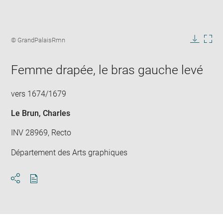
Enlarge
image
Image
© GrandPalaisRmn
in
caption:
Downlo
Enla
new
image
ima
window
Femme drapée, le bras gauche levé
in
new
win
vers 1674/1679
Le Brun, Charles
INV 28969, Recto
Département des Arts graphiques
Download
Share
pdf