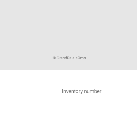
Image
© GrandPalaisRmn
caption:
Inventory number