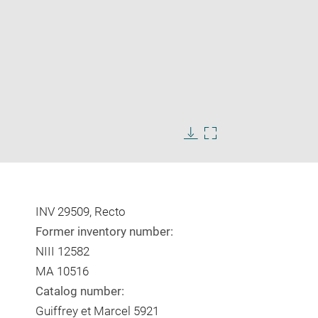
Enlarge
image
Download
Enlarge
in
image
image
new
in
window
new
window
INV 29509, Recto
Former inventory number:
NIII 12582
MA 10516
Catalog number:
Guiffrey et Marcel 5921