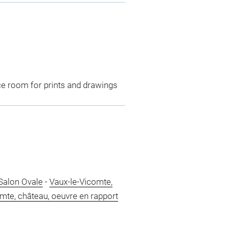
ce room for prints and drawings
Salon Ovale
-
Vaux-le-Vicomte,
mte, château, oeuvre en rapport