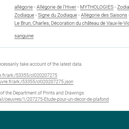
allégorie
-
Allégorie de l'Hiver
-
MYTHOLOGIES
-
Zodia
Zodiaque
-
Signe du Zodiaque
-
Allégorie des Saisons
Le Brun, Charles, Décoration du château de Vaux-le-V
sanguine
cessarily take account of the latest data.
vre.fr/ark:/53355/cl020207275
louvre.fr/ark:/53355/cl020207275.json
e of the Department of Prints and Drawings:
etail/oeuvres/1/207275-Etude-pour-un-decor-de-plafond