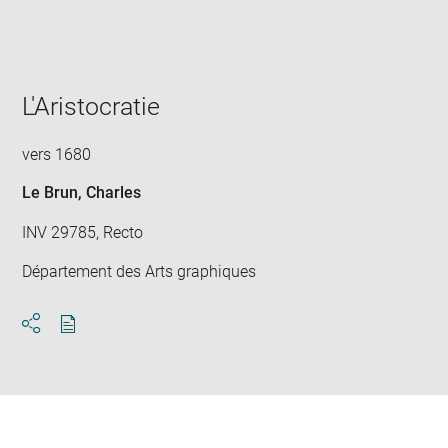
win
L'Aristocratie
vers 1680
Le Brun, Charles
INV 29785, Recto
Département des Arts graphiques
Download
Share
pdf