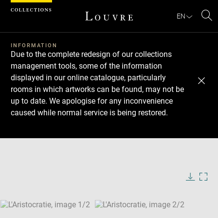
Cookies management panel
EN
Se
INFORMATION
Due to the complete redesign of our collections
management tools, some of the information
displayed in our online catalogue, particularly
rooms in which artworks can be found, may not be
up to date. We apologise for any inconvenience
caused while normal service is being restored.
Download
Next
Previous
Enlarge
image
Enlarge
in
image
new
in
Image
Downlo
Enla
caption:
window
new
image
ima
window
SKIP IMAGE CAROUSEL
in
new