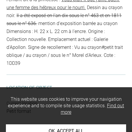
une femme des hébreux pour le nourri.
Dessin au crayon
noir.
Il a été exposé en l'an dix sous le n° 463 et en 1811
sous le n° 636.
mention d'exposition barrée au crayon
Dimensions :
H. 22 x L. 22 cm
à l'encre
. Origine :
Collection nouvelle. Emplacement actuel : Galerie
d'Apollon. Signe de recollement :
Vu
au crayon
#
petit trait
oblique / au crayon / sous le n° Morel d'Arleux
. Cote :
1DD39
LOCATION OF OBJECT
This website uses cookies to improve your navigation
Current location
experience and to compile site usage statistics.
Find out
Petit format
more
This artwork is on view by appointment in the reference
OK, ACCEPT ALL