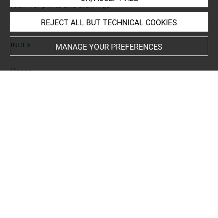
room for prints and drawings
REJECT ALL BUT TECHNICAL COOKIES
INDEX
MANAGE YOUR PREFERENCES
Places
Saint-Pétersbourg, Musée de l'Ermitage, oeuvre en
rapport
-
Paris, Place des Vosges+
-
Paris, Place Royale+
People
Pharaon, fille de
-
Fienbet, M. de+
-
Moureau, M. de+
-
Moïse
Subjects
ICONOGRAPHIE RELIGIEUSE
-
Moïse sauvé des eaux
-
Le
Sueur, Eustache, Moïse sauvé des eaux
Techniques