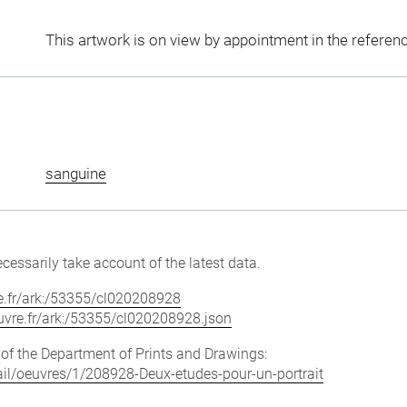
This artwork is on view by appointment in the referen
sanguine
cessarily take account of the latest data.
vre.fr/ark:/53355/cl020208928
louvre.fr/ark:/53355/cl020208928.json
e of the Department of Prints and Drawings:
etail/oeuvres/1/208928-Deux-etudes-pour-un-portrait