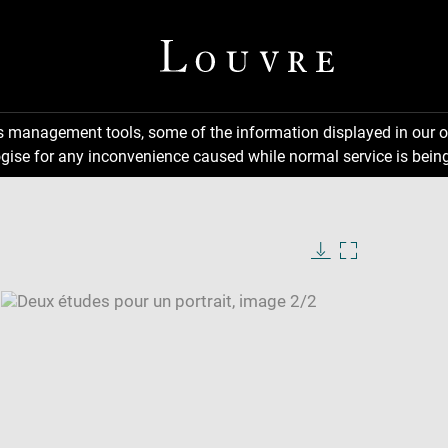
ns management tools, some of the information displayed in our o
gise for any inconvenience caused while normal service is being
Download
Enlarge
image
image
in
new
window