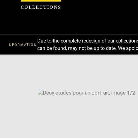
Cookies management panel
Due to the complete redesign of our collectio
INFORMATION
can be found, may not be up to date. We apolo
Download
Next
Previous
Enlarge
image
Enlarge
in
image
Image
new
in
caption:
window
new
SKIP IMAGE CAROUSEL
window