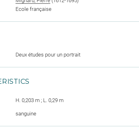
Mignard, Pierre
(1612-1695)
Ecole française
Deux études pour un portrait
RISTICS
H. 0,203 m ; L. 0,29 m
sanguine