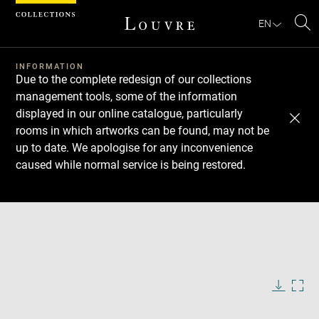
Cookies management panel
EN
Se
INFORMATION
Due to the complete redesign of our collections
management tools, some of the information
displayed in our online catalogue, particularly
rooms in which artworks can be found, may not be
up to date. We apologise for any inconvenience
caused while normal service is being restored.
Download
Next
Previous
Enlarge
image
in
Enlarge
new
image
window
in
Image
Downlo
Enla
caption:
new
image
ima
window