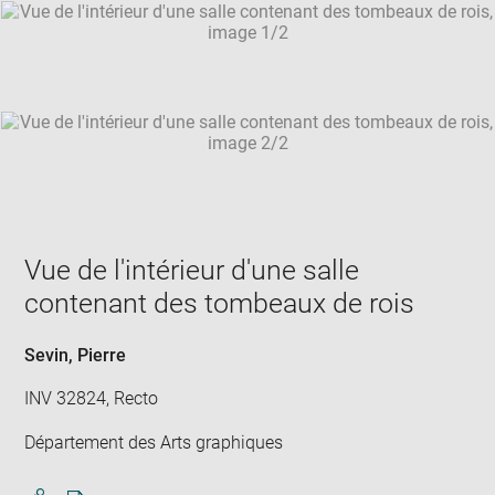
SKIP IMAGE CAROUSEL
in
new
win
Vue de l'intérieur d'une salle
contenant des tombeaux de rois
Sevin, Pierre
INV 32824, Recto
Département des Arts graphiques