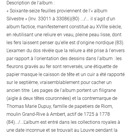
Description de l'album :
« Soixante-seize feuilles proviennent de l'« album
Silvestre » (Inv. 33011 à 33086)(80) .../... il s'agit d'un
album factice, manifestement constitué au XVIIIe siècle,
en réutilisant une reliure en veau, pleine peau lisse, dont
les fers laissent penser qu'elle est d'origine nordique (83).
L'examen du dos révèle que la reliure a été prise à l'envers
par rapport à l'orientation des dessins dans l'album : les
fleurons gravés au fer sont renversés, une étiquette de
papier masque le caisson de tête et un cuir a été rapporté
sur le septième, vraisemblablement pour cacher un
ancien titre. Les pages de l'album portent un filigrane
(aigle à deux têtes couronnées) et la contremarque de
Thomas Marie Dupuy, famille de papetiers de Riom,
moulin Grand-Rive à Ambert, actif de 1725 à 1778
(84).../...L'album est entré dans les collections royales à
une date inconnue et se trouvait au Louvre pendant la