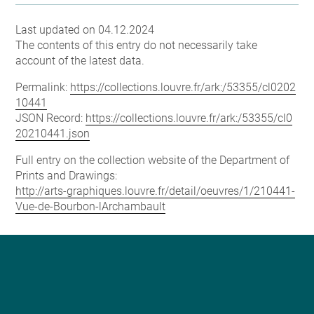
Last updated on 04.12.2024
The contents of this entry do not necessarily take
account of the latest data.
Permalink:
https://collections.louvre.fr/ark:/53355/cl0202
10441
JSON Record:
https://collections.louvre.fr/ark:/53355/cl0
20210441.json
Full entry on the collection website of the Department of
Prints and Drawings:
http://arts-graphiques.louvre.fr/detail/oeuvres/1/210441-
Vue-de-Bourbon-lArchambault