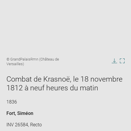
Enlarge
Image
© GrandPalaisRmn (Château de
image
caption:
Versailles)
in
Downlo
Enla
new
image
ima
window
Combat de Krasnoë, le 18 novembre
in
new
1812 à neuf heures du matin
win
1836
Fort, Siméon
INV 26584, Recto