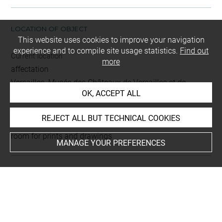
LOCATION OF OBJECT
This website uses cookies to improve your navigation
experience and to compile site usage statistics.
Find out
Current location
more
affectation
Versailles, Musée des Châteaux de Versailles et de
OK, ACCEPT ALL
Trianon
REJECT ALL BUT TECHNICAL COOKIES
This artwork is on view by appointment in the reference
room for prints and drawings
MANAGE YOUR PREFERENCES
INDEX
Places
Krasnoé
-
Borysthène, fleuve