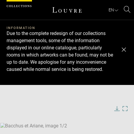
Cookies management panel
EN
Se
INFORMATION
Due to the complete redesign of our collections
management tools, some of the information
displayed in our online catalogue, particularly
rooms in which artworks can be found, may not be
up to date. We apologise for any inconvenience
caused while normal service is being restored.
Download
Next
Previous
Enlarge
image
Enlarge
in
image
new
in
Image
Downlo
Enla
caption:
window
new
image
ima
window
SKIP IMAGE CAROUSEL
in
new