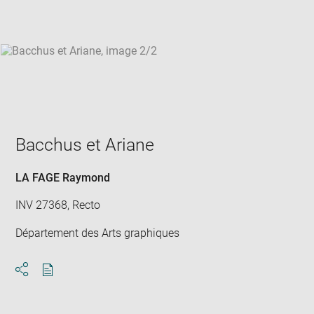
win
Bacchus et Ariane
LA FAGE Raymond
INV 27368, Recto
Département des Arts graphiques
Download
Share
pdf