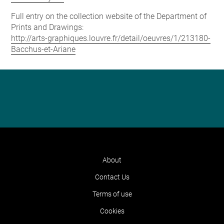
Full entry on the collection website of the Department of
Prints and Drawings:
http://arts-graphiques.louvre.fr/detail/oeuvres/1/213180-
Bacchus-et-Ariane
About
Contact Us
Terms of use
Cookies