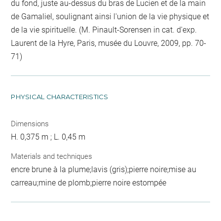
du fond, juste au-dessus du bras de Lucien et de la main
de Gamaliel, soulignant ainsi l'union de la vie physique et
de la vie spirituelle. (M. Pinault-Sorensen in cat. d'exp.
Laurent de la Hyre, Paris, musée du Louvre, 2009, pp. 70-
71)
PHYSICAL CHARACTERISTICS
Dimensions
H. 0,375 m ; L. 0,45 m
Materials and techniques
encre brune à la plume;lavis (gris);pierre noire;mise au
carreau;mine de plomb;pierre noire estompée