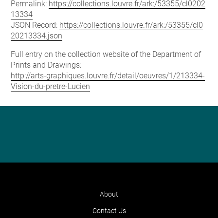
Permalink:
https://collections.louvre.fr/ark:/53355/cl0202
13334
JSON Record:
https://collections.louvre.fr/ark:/53355/cl0
20213334.json
Full entry on the collection website of the Department of
Prints and Drawings:
http://arts-graphiques.louvre.fr/detail/oeuvres/1/213334-
Vision-du-pretre-Lucien
About
Contact Us