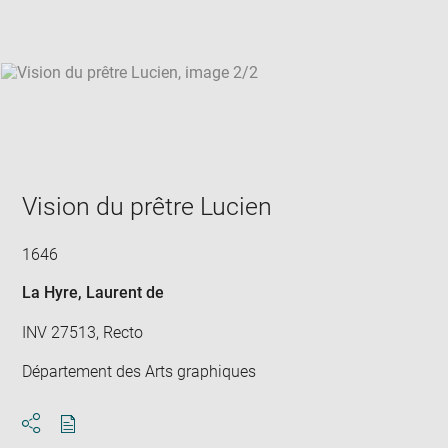
win
Vision du prêtre Lucien
1646
La Hyre, Laurent de
INV 27513, Recto
Département des Arts graphiques
Download
Share