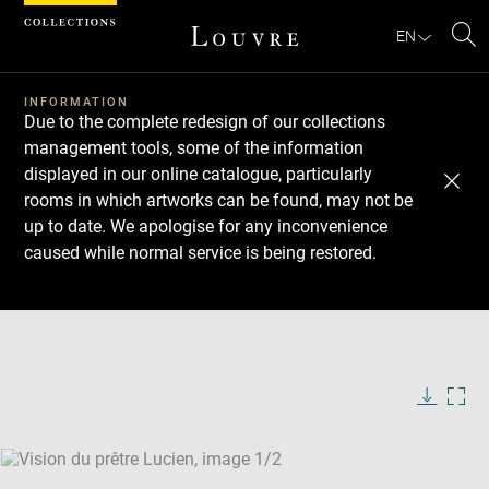
Cookies management panel
EN
Se
INFORMATION
Due to the complete redesign of our collections
management tools, some of the information
displayed in our online catalogue, particularly
rooms in which artworks can be found, may not be
up to date. We apologise for any inconvenience
caused while normal service is being restored.
Download
Next
Previous
Enlarge
image
Enlarge
in
image
new
in
Image
Downlo
Enla
caption:
window
new
image
ima
window
SKIP IMAGE CAROUSEL
in
new