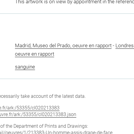
This artwork is on view by appointment in the referen
Madrid, Museo del Prado, oeuvre en rapport
-
Londres
oeuvre en rapport
sanguine
cessarily take account of the latest data.
vre.fr/ark:/53355/cl020213383
louvre.fr/ark:/53355/cl020213383.json
e of the Department of Prints and Drawings:
detail/oeuvres/1/213383-Un-homme-assis-drape-de-face