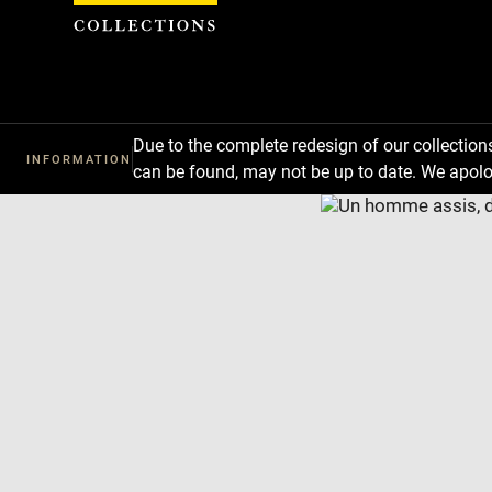
Cookies management panel
Due to the complete redesign of our collectio
INFORMATION
can be found, may not be up to date. We apolo
Download
Next
Previous