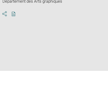
Département des Arts graphiques
Download
Share
pdf