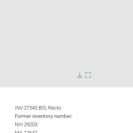
Enlarge
image
Download
Enlarge
in
image
image
new
in
window
new
window
INV 27545.BIS, Recto
Former inventory number:
NIII 29203
MA 12642