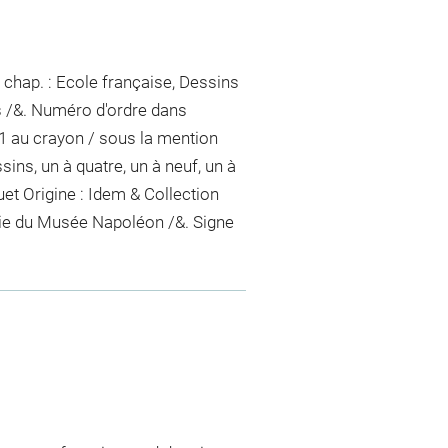
 chap. : Ecole française, Dessins
s /&. Numéro d'ordre dans
1
au crayon / sous la mention
sins, un à quatre, un à neuf, un à
uet
Origine : Idem & Collection
ie du Musée Napoléon /&. Signe