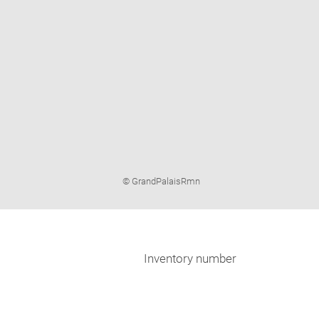
Image
© GrandPalaisRmn
caption:
Inventory number