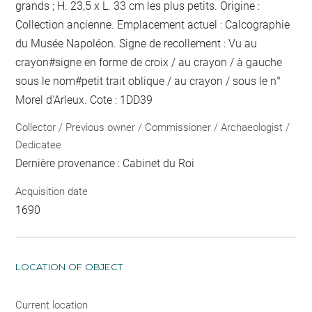
grands
; H. 23,5 x L. 33 cm
les plus petits
. Origine :
Collection ancienne. Emplacement actuel : Calcographie
du Musée Napoléon. Signe de recollement :
Vu
au
crayon
#
signe en forme de croix / au crayon / à gauche
sous le nom
#
petit trait oblique / au crayon / sous le n°
Morel d'Arleux
. Cote : 1DD39
Collector / Previous owner / Commissioner / Archaeologist /
Dedicatee
Dernière provenance : Cabinet du Roi
Acquisition date
1690
LOCATION OF OBJECT
Current location