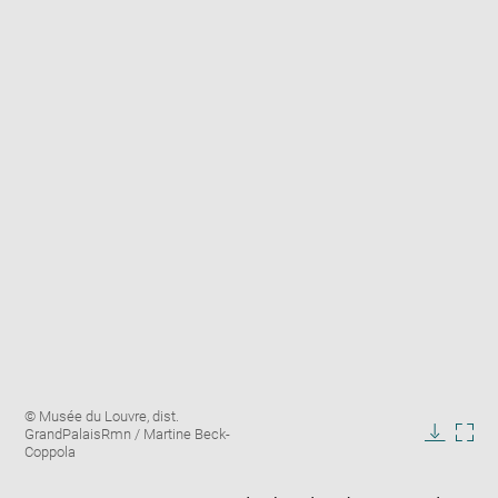
Enlarge
Image
© Musée du Louvre, dist.
image
caption:
GrandPalaisRmn / Martine Beck-
in
Downlo
Enla
Coppola
new
image
ima
window
in