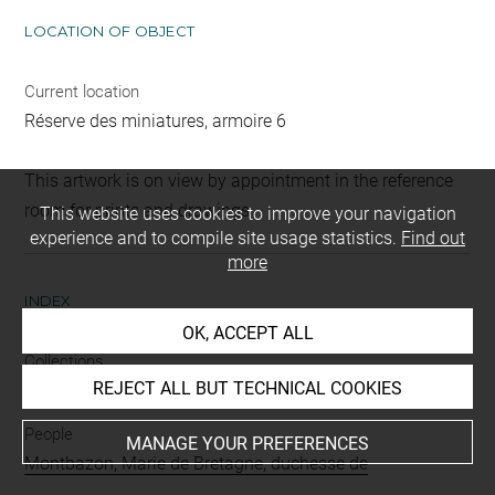
LOCATION OF OBJECT
Current location
Réserve des miniatures, armoire 6
This artwork is on view by appointment in the reference
room for prints and drawings
This website uses cookies to improve your navigation
experience and to compile site usage statistics.
Find out
more
INDEX
OK, ACCEPT ALL
Collections
REJECT ALL BUT TECHNICAL COOKIES
Louis XVI
People
MANAGE YOUR PREFERENCES
Montbazon, Marie de Bretagne, duchesse de