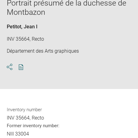
Portrait présumé de la duchesse de
new
Montbazon
win
Petitot, Jean I
INV 35664, Recto
Département des Arts graphiques
Download
Share
pdf
Inventory number
INV 35664, Recto
Former inventory number:
NIII 33004