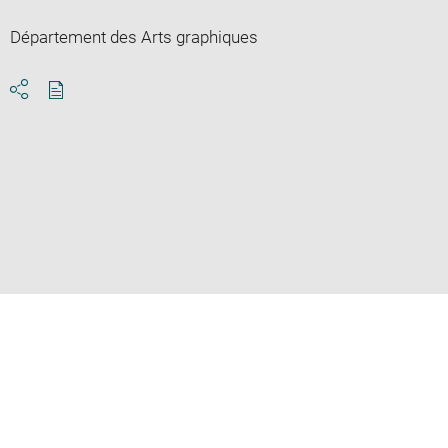
Département des Arts graphiques
Download
Share
pdf