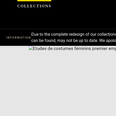
Cookies management panel
Due to the complete redesign of our collectio
INFORMATION
can be found, may not be up to date. We apolo
Download
Next
Previous