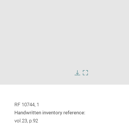
Enlarge
image
Download
Enlarge
in
image
image
new
in
window
new
window
RF 10744, 1
Handwritten inventory reference:
vol.23, p.92