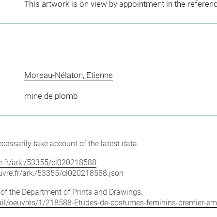
This artwork is on view by appointment in the referen
Moreau-Nélaton, Etienne
mine de plomb
cessarily take account of the latest data.
vre.fr/ark:/53355/cl020218588
louvre.fr/ark:/53355/cl020218588.json
e of the Department of Prints and Drawings:
detail/oeuvres/1/218588-Etudes-de-costumes-feminins-premier-e