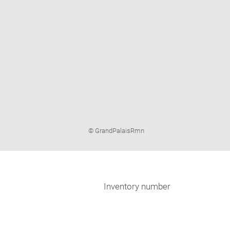
Image
© GrandPalaisRmn
caption:
Inventory number