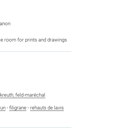
ianon
ce room for prints and drawings
kreuth, feld-maréchal
run
-
filigrane
-
rehauts de lavis