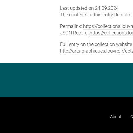
Last updated on 24.09.2024
The contents of this entry do not ne
Permalink:
https://collections.lou
JSON Record:
https://collections.
Full entry on the collection websit
http://arts-graphiques.louvre.fr/d
About
C