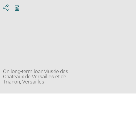
Download
Share
pdf
On long-term loanMusée des
Châteaux de Versailles et de
Trianon, Versailles