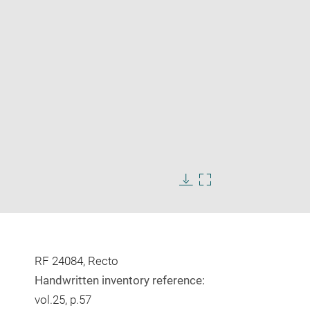
Enlarge
image
in
Download
Enlarge
new
image
image
window
in
new
window
RF 24084, Recto
Handwritten inventory reference:
vol.25, p.57