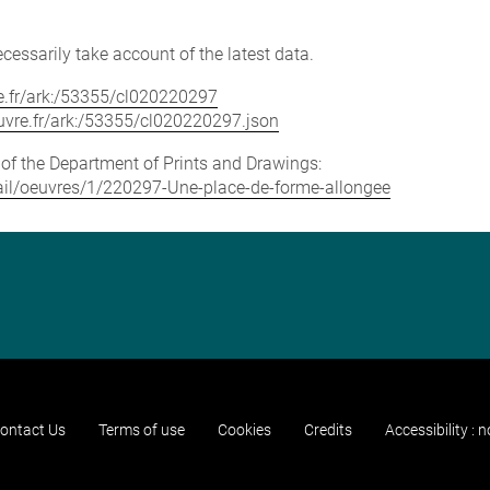
cessarily take account of the latest data.
vre.fr/ark:/53355/cl020220297
louvre.fr/ark:/53355/cl020220297.json
e of the Department of Prints and Drawings:
etail/oeuvres/1/220297-Une-place-de-forme-allongee
ontact Us
Terms of use
Cookies
Credits
Accessibility : 