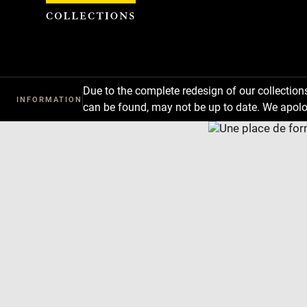
Cookies management panel
Due to the complete redesign of our collectio
INFORMATION
can be found, may not be up to date. We apolo
Download
Next
Previous