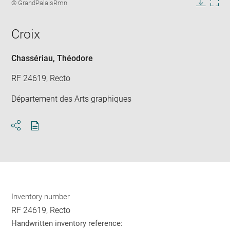
image
Image
© GrandPalaisRmn
in
caption:
Downlo
Enla
new
image
ima
window
Croix
in
new
win
Chassériau, Théodore
RF 24619, Recto
Département des Arts graphiques
Download
Share
pdf
Inventory number
RF 24619, Recto
Handwritten inventory reference: