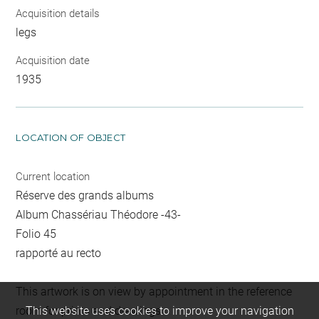
Acquisition details
legs
Acquisition date
1935
LOCATION OF OBJECT
Current location
Réserve des grands albums
Album Chassériau Théodore -43-
Folio 45
rapporté au recto
This artwork is on view by appointment in the reference
room for prints and drawings
This website uses cookies to improve your navigation