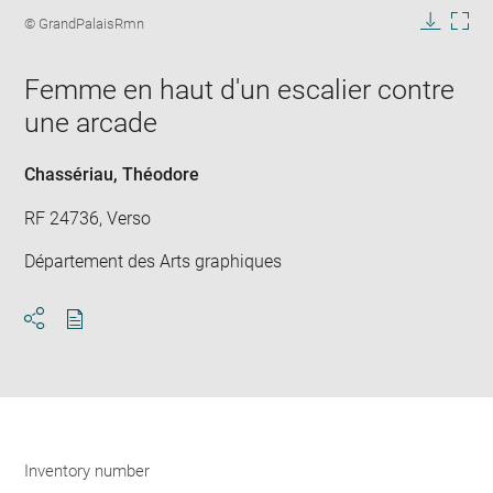
image
Image
© GrandPalaisRmn
in
caption:
Downlo
Enla
new
image
ima
window
Femme en haut d'un escalier contre
in
new
une arcade
win
Chassériau, Théodore
RF 24736, Verso
Département des Arts graphiques
Download
Share
pdf
Inventory number