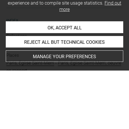
experience and to compile site usage statistics.
Find out
more
INDEX
OK, ACCEPT ALL
Collections
REJECT ALL BUT TECHNICAL COOKIES
Chassériau, Arthur
Places
MANAGE YOUR PREFERENCES
Paris, Eglise Saint-Merri
-
Paris, Eglise Saint-Merri, oeuvre
en rapport
People
Marie l'Egyptienne, sainte
Subjects
ICONOGRAPHIE RELIGIEUSE
-
Conversion de sainte
Marie l'Egyptienne
-
Chassériau, Théodore, Légende de
sainte Marie l'Egyptienne (Cycle)