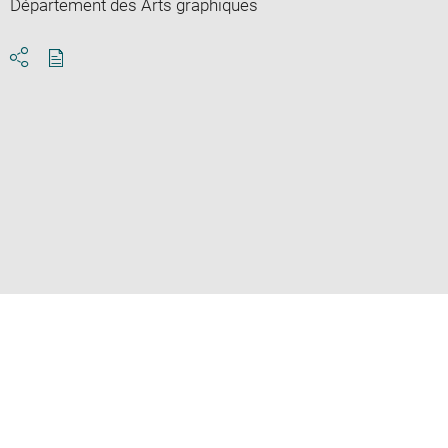
Département des Arts graphiques
Download
Share
pdf