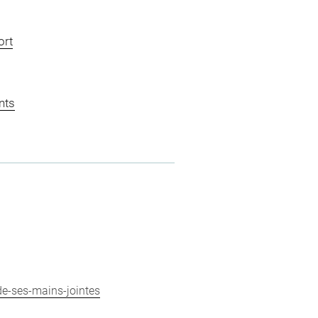
ort
nts
de-ses-mains-jointes