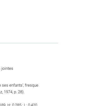
 jointes
 ses enfants', fresque
 1974, p. 28).
. H: 0,285 ; L: 0,420.