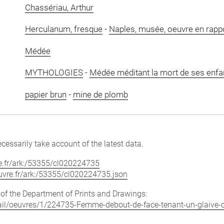
Chassériau, Arthur
Herculanum, fresque
-
Naples, musée, oeuvre en rapp
Médée
MYTHOLOGIES
-
Médée méditant la mort de ses enfa
papier brun
-
mine de plomb
cessarily take account of the latest data.
vre.fr/ark:/53355/cl020224735
louvre.fr/ark:/53355/cl020224735.json
e of the Department of Prints and Drawings:
detail/oeuvres/1/224735-Femme-debout-de-face-tenant-un-glaive-