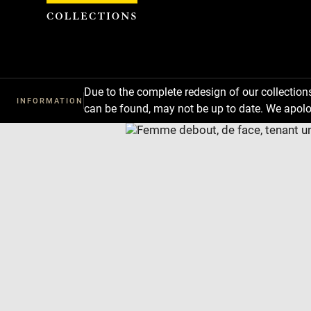
Cookies management panel
Due to the complete redesign of our collectio
INFORMATION
can be found, may not be up to date. We apolo
Download
Next
Previous