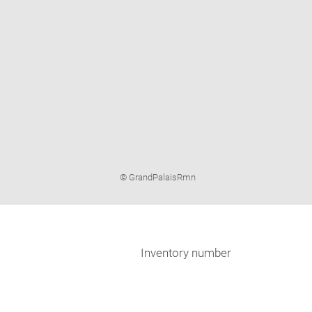
Image
© GrandPalaisRmn
caption:
Inventory number