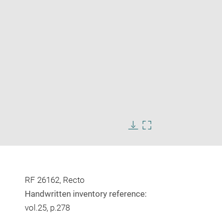
Enlarge
image
Download
Enlarge
in
image
image
new
in
window
new
window
RF 26162, Recto
Handwritten inventory reference:
vol.25, p.278