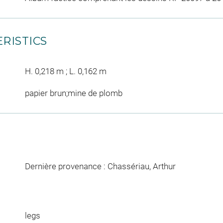
RISTICS
H. 0,218 m ; L. 0,162 m
papier brun;mine de plomb
Dernière provenance : Chassériau, Arthur
legs