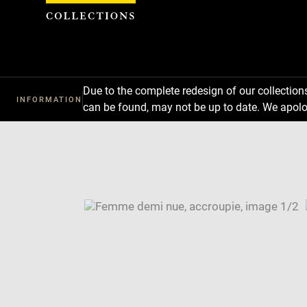
Cookies management panel
Due to the complete redesign of our collectio
INFORMATION
can be found, may not be up to date. We apolo
Download
Next
Previous
Enlarge
image
Enlarge
in
image
Image
new
in
caption:
window
new
SKIP IMAGE CAROUSEL
window