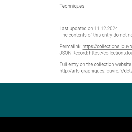
Techniques
Last updated on 11.12.2024
The contents of this entry do not ne
Permalink:
https://collections.lou
JSON Record:
https://collections.
Full entry on the collection websit
http://arts-graphiques.louvre.fr/