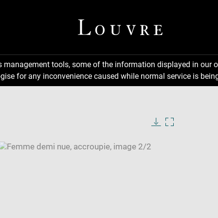
ns management tools, some of the information displayed in our o
gise for any inconvenience caused while normal service is being
Download
Enlarge
image
image
in
new
window