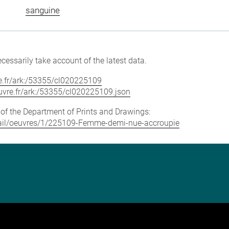
sanguine
cessarily take account of the latest data.
vre.fr/ark:/53355/cl020225109
louvre.fr/ark:/53355/cl020225109.json
e of the Department of Prints and Drawings:
detail/oeuvres/1/225109-Femme-demi-nue-accroupie