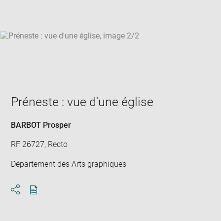
win
Préneste : vue d'une église
BARBOT Prosper
RF 26727, Recto
Département des Arts graphiques
Download
Share
pdf