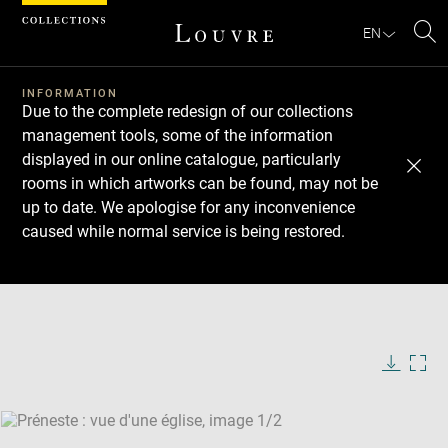
Cookies management panel
EN
Se
INFORMATION
Due to the complete redesign of our collections
management tools, some of the information
displayed in our online catalogue, particularly
rooms in which artworks can be found, may not be
up to date. We apologise for any inconvenience
caused while normal service is being restored.
Download
Next
Previous
Enlarge
image
Enlarge
in
image
new
in
Image
Downlo
Enla
caption:
window
new
image
ima
window
SKIP IMAGE CAROUSEL
in
new