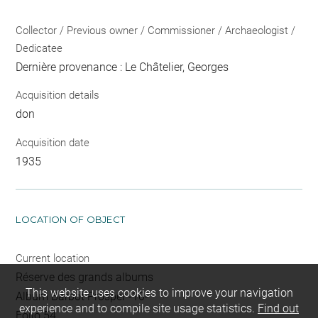
Collector / Previous owner / Commissioner / Archaeologist /
Dedicatee
Dernière provenance : Le Châtelier, Georges
Acquisition details
don
Acquisition date
1935
LOCATION OF OBJECT
Current location
Réserve des grands albums
This website uses cookies to improve your navigation
Album Barbot Prosper -10-
experience and to compile site usage statistics.
Find out
Folio 54