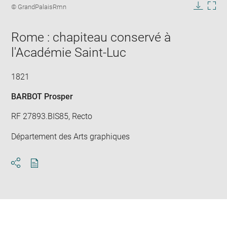
image
Image
© GrandPalaisRmn
in
caption:
Downlo
Enla
new
image
ima
window
Rome : chapiteau conservé à
in
new
l'Académie Saint-Luc
win
1821
BARBOT Prosper
RF 27893.BIS85, Recto
Département des Arts graphiques
Download
Share
pdf