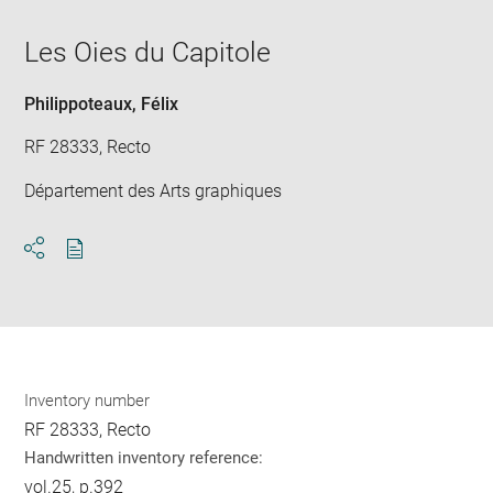
in
Downlo
Enla
new
image
ima
window
Les Oies du Capitole
in
new
win
Philippoteaux, Félix
RF 28333, Recto
Département des Arts graphiques
Download
Share
pdf
Inventory number
RF 28333, Recto
Handwritten inventory reference:
vol.25, p.392