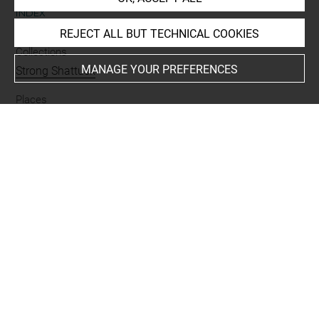
INDEX
REJECT ALL BUT TECHNICAL COOKIES
Collections
MANAGE YOUR PREFERENCES
Strong Shattuck
Places
Rome, Capitole
Subjects
Histoire romaine
-
Oies du Capitole
Techniques
rehauts de blanc
-
mine de plomb
Last updated on 21.10.2022
The contents of this entry do not necessarily take
account of the latest data.