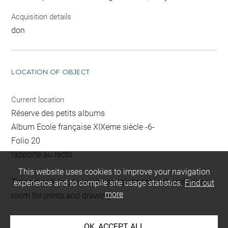
Acquisition details
don
LOCATION OF OBJECT
Current location
Réserve des petits albums
Album Ecole française XIXeme siècle -6-
Folio 20
rapporté au recto
This website uses cookies to improve your navigation
This artwork is on view by appointment in the reference
experience and to compile site usage statistics.
Find out
more
room for prints and drawings
OK, ACCEPT ALL