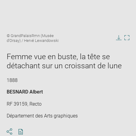
Enlarge
Image
© GrandPalaisRmn (Musée
image
caption:
d'Orsay) / Hervé Lewandowski
in
Downlo
Enla
new
image
ima
window
Femme vue en buste, la tête se
in
new
détachant sur un croissant de lune
win
1888
BESNARD Albert
RF 39159, Recto
Département des Arts graphiques