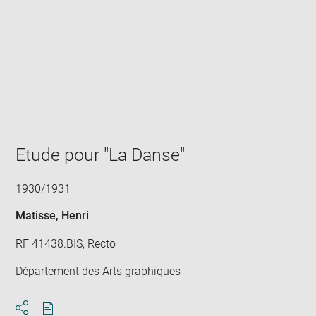
Enlarge
image
in
new
window
Etude pour "La Danse"
1930/1931
Matisse, Henri
RF 41438.BIS, Recto
Département des Arts graphiques