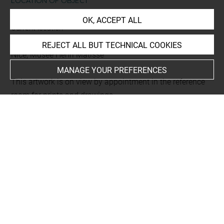
LOCATION OF OBJECT
OK, ACCEPT ALL
Current location
dépôt
REJECT ALL BUT TECHNICAL COOKIES
Nice, Musée Henri Matisse
MANAGE YOUR PREFERENCES
This artwork is on view by appointment in the reference
room for prints and drawings
INDEX
Collections
Matisse
Subjects
danse
-
Matisse, Henri, La Danse