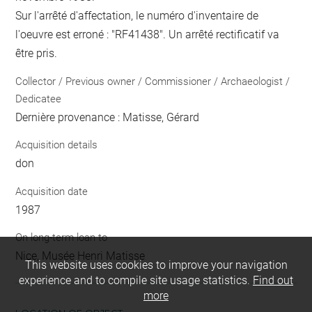
Sur l'arrêté d'affectation, le numéro d'inventaire de
l'oeuvre est erroné : "RF41438". Un arrêté rectificatif va
être pris.
Collector / Previous owner / Commissioner / Archaeologist /
Dedicatee
Dernière provenance : Matisse, Gérard
Acquisition details
don
Acquisition date
1987
On long-term loan to
Nice, Musée Henri Matisse
This website uses cookies to improve your navigation
experience and to compile site usage statistics.
Find out
more