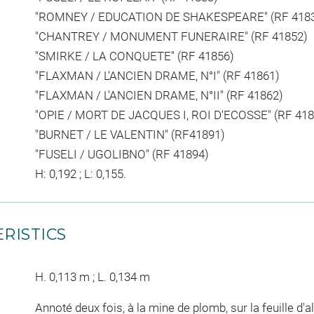
"ROMNEY / EDUCATION DE SHAKESPEARE" (RF 418
"CHANTREY / MONUMENT FUNERAIRE" (RF 41852)
"SMIRKE / LA CONQUETE" (RF 41856)
"FLAXMAN / L'ANCIEN DRAME, N°I" (RF 41861)
"FLAXMAN / L'ANCIEN DRAME, N°II" (RF 41862)
"OPIE / MORT DE JACQUES I, ROI D'ECOSSE" (RF 418
"BURNET / LE VALENTIN" (RF41891)
"FUSELI / UGOLIBNO" (RF 41894)
H: 0,192 ; L: 0,155.
RISTICS
H. 0,113 m ; L. 0,134 m
Annoté deux fois, à la mine de plomb, sur la feuille d'al