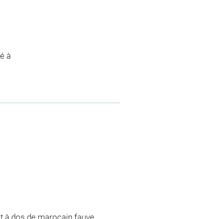
é à
et à dos de marocain fauve,