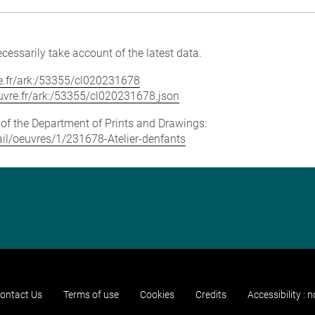
cessarily take account of the latest data.
vre.fr/ark:/53355/cl020231678
louvre.fr/ark:/53355/cl020231678.json
e of the Department of Prints and Drawings:
tail/oeuvres/1/231678-Atelier-denfants
ontact Us
Terms of use
Cookies
Credits
Accessibility : 