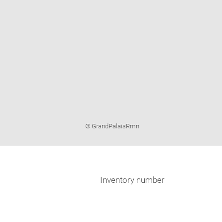
Image
© GrandPalaisRmn
caption:
Inventory number