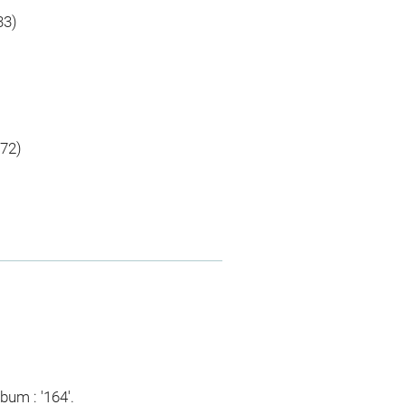
33)
72)
bum : '164'.