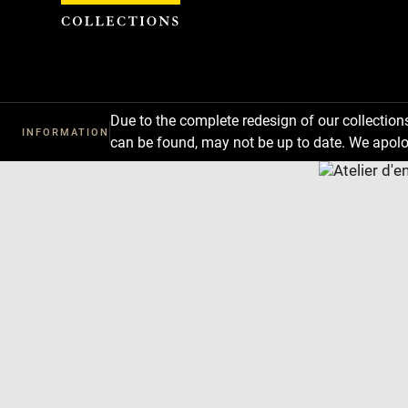
Cookies management panel
Due to the complete redesign of our collectio
INFORMATION
can be found, may not be up to date. We apolo
Download
Next
Previous