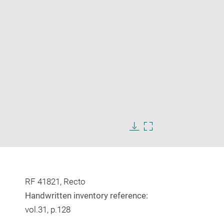
Enlarge
image
Download
Enlarge
in
image
image
new
in
window
new
window
RF 41821, Recto
Handwritten inventory reference:
vol.31, p.128