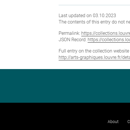
Last updated on 03.10.2023
The contents of this entry do not ne
Permalink:
https://collections.lou
JSON Record:
https://collections.
Full entry on the collection websit
http://arts-graphiques.louvre.fr/de
About
C