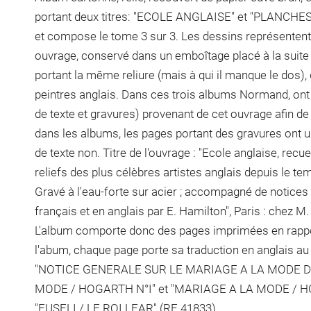
portant deux titres: "ECOLE ANGLAISE" et "PLANCHES 3
et compose le tome 3 sur 3. Les dessins représentent
ouvrage, conservé dans un emboîtage placé à la suit
portant la même reliure (mais à qui il manque le dos)
peintres anglais. Dans ces trois albums Normand, ont
de texte et gravures) provenant de cet ouvrage afin d
dans les albums, les pages portant des gravures ont u
de texte non. Titre de l'ouvrage : "Ecole anglaise, recue
reliefs des plus célèbres artistes anglais depuis le t
Gravé à l'eau-forte sur acier ; accompagné de notices 
français et en anglais par E. Hamilton", Paris : chez M
L'album comporte donc des pages imprimées en rappo
l'abum, chaque page porte sa traduction en anglais au 
"NOTICE GENERALE SUR LE MARIAGE A LA MODE D
MODE / HOGARTH N°I" et "MARIAGE A LA MODE / HO
"FUSELI / LE ROI LEAR" (RF 41833)