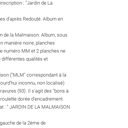
inscription : "Jardin de La
ures d'après Redouté. Album en
in de la Malmaison. Album, sous
en manière noire, planches
 de numéro MM et 2 planches ne
 différentes qualités et
ison ("MLM" correspondant à la
jourd'hui inconnu, non localisé)
avures (93). Il s'agit des "bons à
c roulette dorée d'encadrement.
er plat : " JARDIN DE LA MALMAISON
à gauche de la 2ème de