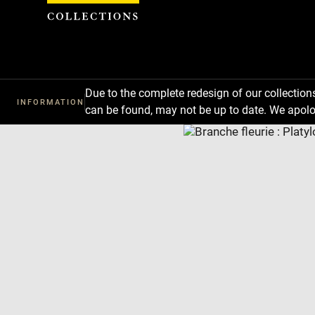
Cookies management panel
Due to the complete redesign of our collectio
INFORMATION
can be found, may not be up to date. We apolo
Download
Next
Previous