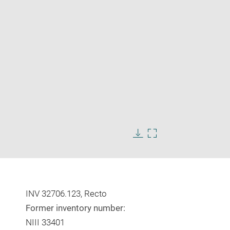
Enlarge
image
in
Download
Enlarge
new
image
image
window
in
new
window
INV 32706.123, Recto
Former inventory number:
NIII 33401