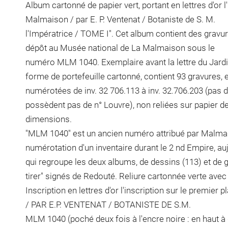
Album cartonné de papier vert, portant en lettres d'or l'
Malmaison / par E. P. Ventenat / Botaniste de S. M.
l'Impératrice / TOME I". Cet album contient des grav
dépôt au Musée national de La Malmaison sous le
numéro MLM 1040. Exemplaire avant la lettre du Jard
forme de portefeuille cartonné, contient 93 gravures, 
numérotées de inv. 32 706.113 à inv. 32.706.203 (pas
possèdent pas de n° Louvre), non reliées sur papier de
dimensions.
"MLM 1040" est un ancien numéro attribué par Malma
numérotation d'un inventaire durant le 2 nd Empire, au
qui regroupe les deux albums, de dessins (113) et de gr
tirer" signés de Redouté. Reliure cartonnée verte ave
Inscription en lettres d'or l'inscription sur le premi
/ PAR E.P. VENTENAT / BOTANISTE DE S.M.
MLM 1040 (poché deux fois à l'encre noire : en haut 