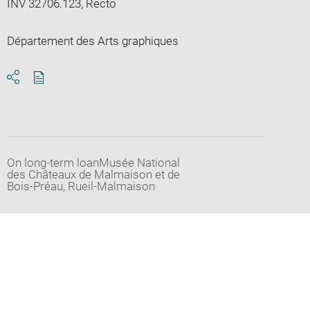
INV 32706.123, Recto
Département des Arts graphiques
Download
Share
pdf
On long-term loanMusée National
des Châteaux de Malmaison et de
Bois-Préau, Rueil-Malmaison