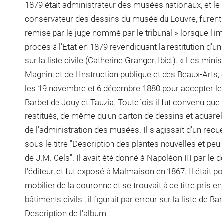
1879 était administrateur des musées nationaux, et le
conservateur des dessins du musée du Louvre, furent
remise par le juge nommé par le tribunal » lorsque l'i
procès à l'Etat en 1879 revendiquant la restitution d'un
sur la liste civile (Catherine Granger, Ibid.). « Les mi
Magnin, et de l'Instruction publique et des Beaux-Arts,
les 19 novembre et 6 décembre 1880 pour accepter le
Barbet de Jouy et Tauzia. Toutefois il fut convenu que 2
restitués, de même qu'un carton de dessins et aquare
de l'administration des musées. Il s'agissait d'un recue
sous le titre "Description des plantes nouvelles et pe
de J.M. Cels". Il avait été donné à Napoléon III par le
l'éditeur, et fut exposé à Malmaison en 1867. Il était p
mobilier de la couronne et se trouvait à ce titre pris e
bâtiments civils ; il figurait par erreur sur la liste de B
Description de l'album :