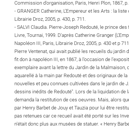
Commission d'organisation, Paris, Henri Plon, 1867, p.
- GRANGER Catherine, L'Empereur et les Arts : la liste c
Librairie Droz, 2005, p. 430, p. 711.
- SALVI Claudia. Pierre-Joseph Redouté, le prince des 
Livre, Tournai, 1999. D'après Catherine Granger (L'Empere
Napoléon III, Paris, Librairie Droz, 2005, p. 430 et p 7
Pierre Ventenat, qui avait publié les recueils du jardin
fit don à napoléon III, en 1867, à l'occasion de l'expos
exemplaire avant la lettre du Jardin de la Malmaison,
aquarellé à la main par Redouté et des originaux de la
nouvelles et peu connues cultivées dans le jardin de
dessins inédits de Redouté". Lors de la liquidation de la
demanda la restitution de ces oeuvres. Mais, alors que
par Henry Barbet de Jouy et Tauzia pour lui être restit
pas retenues car ce recueil avait été porté sur les Inve
n'était donc plus aux musées de statuer. « Henry Barbe