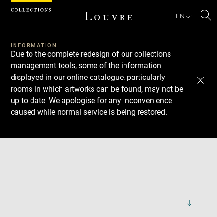
Cookies management panel
EN
Se
INFORMATION
Due to the complete redesign of our collections
management tools, some of the information
displayed in our online catalogue, particularly
rooms in which artworks can be found, may not be
up to date. We apologise for any inconvenience
caused while normal service is being restored.
Download
Next
Previous
Enlarge
image
Enlarge
in
image
Enlarge
new
in
image
Enlarge
window
new
in
image
Enlarge
window
new
in
image
window
new
in
Image
Downlo
Enla
caption:
window
new