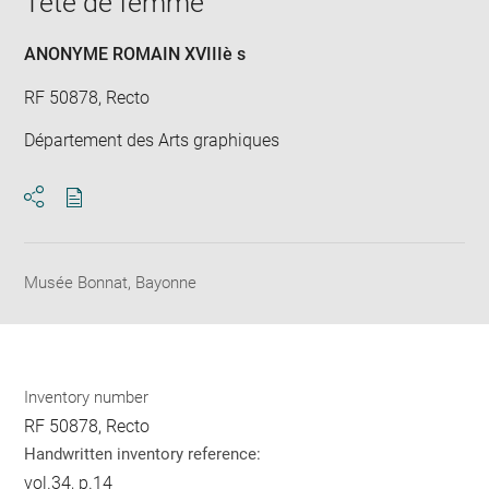
Tête de femme
new
win
ANONYME ROMAIN XVIIIè s
RF 50878, Recto
Département des Arts graphiques
Download
Share
pdf
Musée Bonnat, Bayonne
Inventory number
RF 50878, Recto
Handwritten inventory reference:
vol.34, p.14