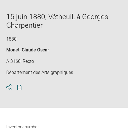
in
new
window
15 juin 1880, Vétheuil, à Georges
Charpentier
1880
Monet, Claude Oscar
A 3160, Recto
Département des Arts graphiques
Download
Share
pdf
Inventory number