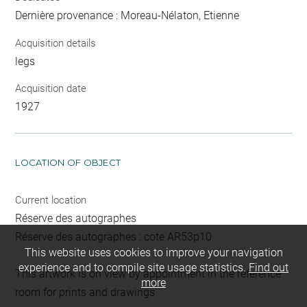
Dernière provenance : Moreau-Nélaton, Etienne
Acquisition details
legs
Acquisition date
1927
LOCATION OF OBJECT
Current location
Réserve des autographes
Réserve des autographes : cote AR53p10
This website uses cookies to improve your navigation
experience and to compile site usage statistics.
Find out
This artwork is on view by appointment in the reference
more
room for prints and drawings