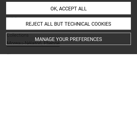
OK, ACCEPT ALL
INDEX
REJECT ALL BUT TECHNICAL COOKIES
Collections
MANAGE YOUR PREFERENCES
Moreau-Nélaton, Etienne
Places
Vétheuil+
People
Ephrussi, Charles+
-
Charpentier, Georges+
Techniques
lettre autographe signée
Last updated on 06.09.2021
The contents of this entry do not necessarily take