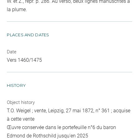
W. et Z., repr. p. 286. Au verso, deux lignes manuscrites à
la plume.
PLACES AND DATES
Date
Vers 1460/1475
HISTORY
Object history
T.O. Weigel ; vente, Leipzig, 27 mai 1872, n° 361 ; acquise
à cette vente
Œuvre conservée dans le portefeuille n°6 du baron
Edmond de Rothschild jusqu'en 2025