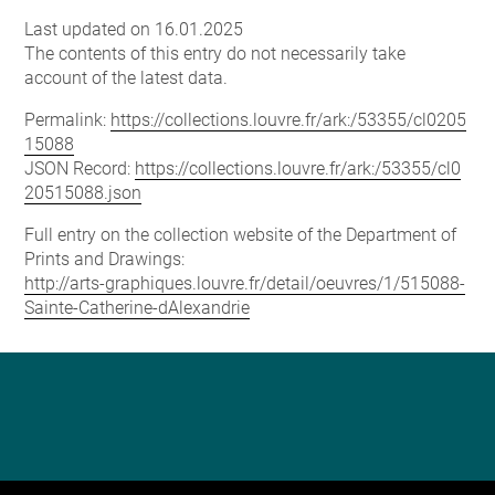
Last updated on 16.01.2025
The contents of this entry do not necessarily take
account of the latest data.
Permalink:
https://collections.louvre.fr/ark:/53355/cl0205
15088
JSON Record:
https://collections.louvre.fr/ark:/53355/cl0
20515088.json
Full entry on the collection website of the Department of
Prints and Drawings:
http://arts-graphiques.louvre.fr/detail/oeuvres/1/515088-
Sainte-Catherine-dAlexandrie