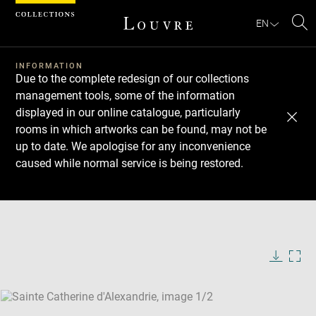
Cookies management panel
EN
Se
INFORMATION
Due to the complete redesign of our collections
management tools, some of the information
displayed in our online catalogue, particularly
rooms in which artworks can be found, may not be
up to date. We apologise for any inconvenience
caused while normal service is being restored.
Download
Next
Previous
Enlarge
image
Enlarge
in
image
new
in
Image
Downlo
Enla
caption:
window
new
image
ima
window
SKIP IMAGE CAROUSEL
in
new