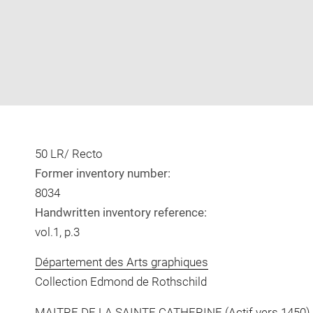
50 LR/ Recto
Former inventory number:
8034
Handwritten inventory reference:
vol.1, p.3
Département des Arts graphiques
Collection Edmond de Rothschild
MAITRE DE LA SAINTE CATHERINE
(Actif vers 1450)