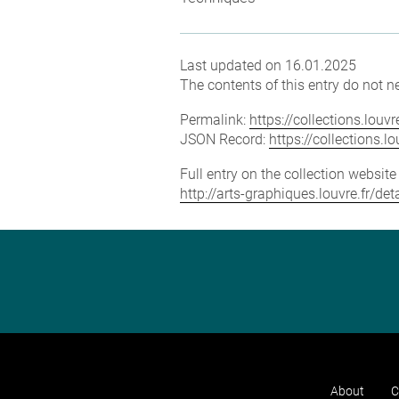
Last updated on 16.01.2025
The contents of this entry do not ne
Permalink:
https://collections.lou
JSON Record:
https://collections.
Full entry on the collection websit
http://arts-graphiques.louvre.fr/de
About
C