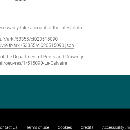
cessarily take account of the latest data.
vre.fr/ark:/53355/cl020515090
louvre.fr/ark:/53355/cl020515090.json
e of the Department of Prints and Drawings:
tail/oeuvres/1/515090-Le-Calvaire
ontact Us
Terms of use
Cookies
Credits
Accessibility : 