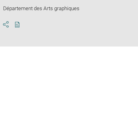
Département des Arts graphiques
Download
Share
pdf