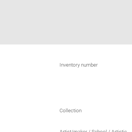
Inventory number
Collection
Artist/maker / School / Artistic