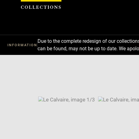
Cookies management panel
Due to the complete redesign of our collectio
INFORMATION
can be found, may not be up to date. We apolo
Download
Next
Previous
Enlarge
image
Enlarge
in
image
Enlarge
new
in
image
Image
window
new
in
caption:
window
new
SKIP IMAGE CAROUSEL
window