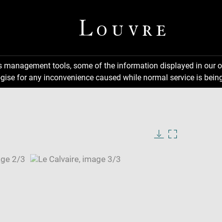
ns management tools, some of the information displayed in our o
gise for any inconvenience caused while normal service is being
Download
Enlarge
image
image
in
new
window