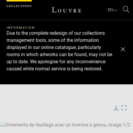
Cookies management panel
EN
Se
INFORMATION
Due to the complete redesign of our collections
management tools, some of the information
displayed in our online catalogue, particularly
rooms in which artworks can be found, may not be
up to date. We apologise for any inconvenience
caused while normal service is being restored.
Download
Next
Previous
Enlarge
image
Enlarge
in
image
new
in
Image
Downlo
Enla
caption:
window
new
image
ima
window
SKIP IMAGE CAROUSEL
in
new