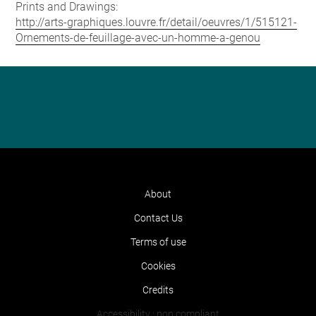
Prints and Drawings:
http://arts-graphiques.louvre.fr/detail/oeuvres/1/515121-
Ornements-de-feuillage-avec-un-homme-a-genou
About
Contact Us
Terms of use
Cookies
Credits
Accessibility : non compliant