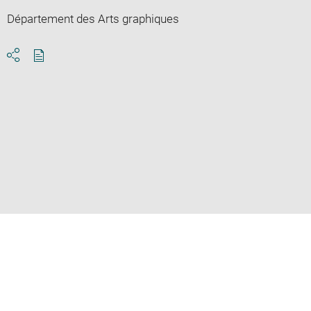
Département des Arts graphiques
Download
Share
pdf