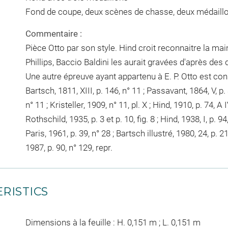
Fond de coupe, deux scènes de chasse, deux médaill
Commentaire :
Pièce Otto par son style. Hind croit reconnaitre la main
Phillips, Baccio Baldini les aurait gravées d'après des
Une autre épreuve ayant appartenu à E. P. Otto est c
Bartsch, 1811, XIII, p. 146, n° 11 ; Passavant, 1864, V, p.
n° 11 ; Kristeller, 1909, n° 11, pl. X ; Hind, 1910, p. 74, A IV
Rothschild, 1935, p. 3 et p. 10, fig. 8 ; Hind, 1938, I, p. 94, 
Paris, 1961, p. 39, n° 28 ; Bartsch illustré, 1980, 24, p. 214
1987, p. 90, n° 129, repr.
RISTICS
Dimensions à la feuille : H. 0,151 m ; L. 0,151 m