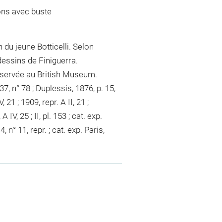
ons avec buste
 du jeune Botticelli. Selon
 dessins de Finiguerra.
onservée au British Museum.
 37, n° 78 ; Duplessis, 1876, p. 15,
, 21 ; 1909, repr. A II, 21 ;
A IV, 25 ; II, pl. 153 ; cat. exp.
, n° 11, repr. ; cat. exp. Paris,