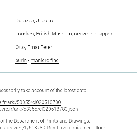
Durazzo, Jacopo
Londres, British Museum, oeuvre en rapport
Otto, Ernst Peter+
burin
-
manière fine
cessarily take account of the latest data.
vre.fr/ark:/53355/cl020518780
louvre.fr/ark:/53355/cl020518780.json
e of the Department of Prints and Drawings:
etail/oeuvres/1/518780-Rond-avec-trois-medaillons