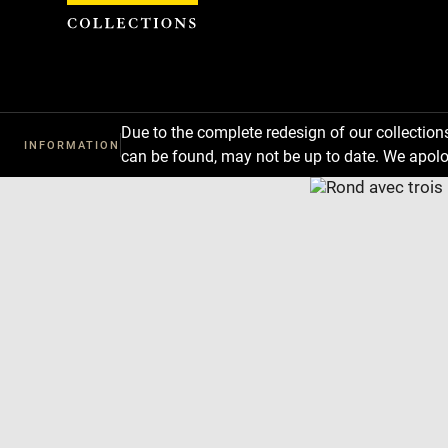
Cookies management panel
Due to the complete redesign of our collectio
INFORMATION
can be found, may not be up to date. We apolo
Download
Next
Previous