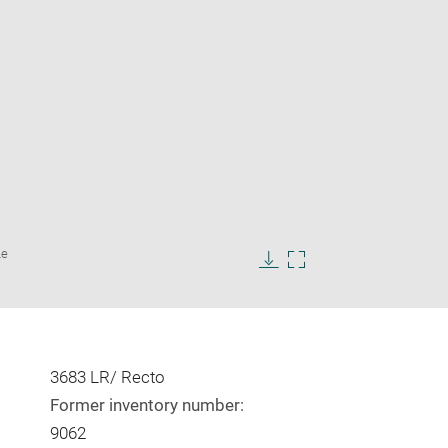
Enlarge
Le
image
in
Download
Enlarge
new
image
image
window
in
new
window
3683 LR/ Recto
Former inventory number:
9062