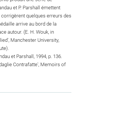
andau et P. Parshall émettent
 corrigèrent quelques erreurs des
édaille arrive au bord de la
ce autour. (E. H. Wouk, in
ied', Manchester University,
ute).
ndau et Parshall, 1994, p. 136.
daglie Contrafatte', Memoirs of