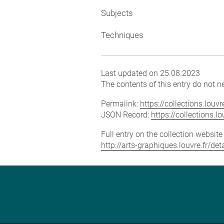
Subjects
Techniques
Last updated on 25.08.2023
The contents of this entry do not ne
Permalink:
https://collections.lou
JSON Record:
https://collections.
Full entry on the collection websit
http://arts-graphiques.louvre.fr/d