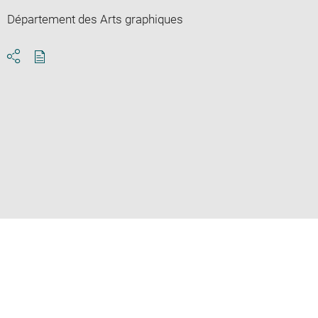
Département des Arts graphiques
Download
Share
pdf