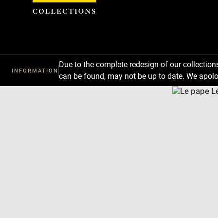
Cookies management panel
Due to the complete redesign of our collectio
INFORMATION
can be found, may not be up to date. We apolo
Download
Next
Previous