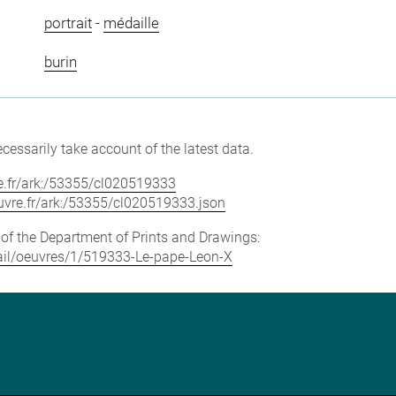
portrait
-
médaille
burin
cessarily take account of the latest data.
vre.fr/ark:/53355/cl020519333
louvre.fr/ark:/53355/cl020519333.json
e of the Department of Prints and Drawings:
etail/oeuvres/1/519333-Le-pape-Leon-X