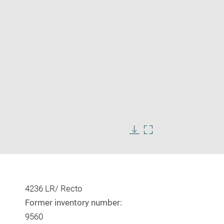
Enlarge
image
in
Download
Enlarge
new
image
image
window
in
new
window
4236 LR/ Recto
Former inventory number:
9560