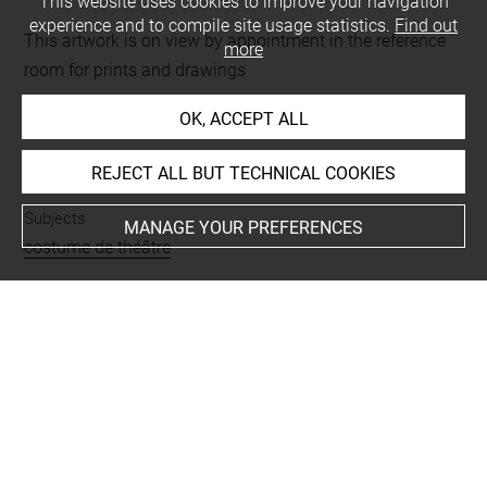
This website uses cookies to improve your navigation
experience and to compile site usage statistics.
Find out
This artwork is on view by appointment in the reference
more
room for prints and drawings
OK, ACCEPT ALL
INDEX
REJECT ALL BUT TECHNICAL COOKIES
Subjects
MANAGE YOUR PREFERENCES
costume de théâtre
Techniques
eau-forte
Last updated on 05.12.2025
The contents of this entry do not necessarily take
account of the latest data.