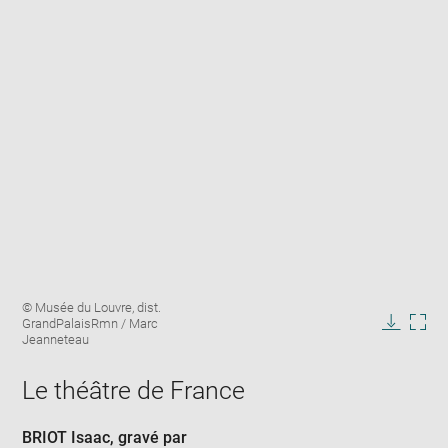
Enlarge
Image
© Musée du Louvre, dist.
image
caption:
GrandPalaisRmn / Marc
in
Downlo
Enla
Jeanneteau
new
image
ima
window
in
Le théâtre de France
new
win
BRIOT Isaac
, gravé par