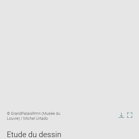
Enlarge
Image
© GrandPalaisRmn (Musée du
image
caption:
Louvre) / Michel Urtado
in
Downlo
Enla
new
image
ima
window
Etude du dessin
in
new