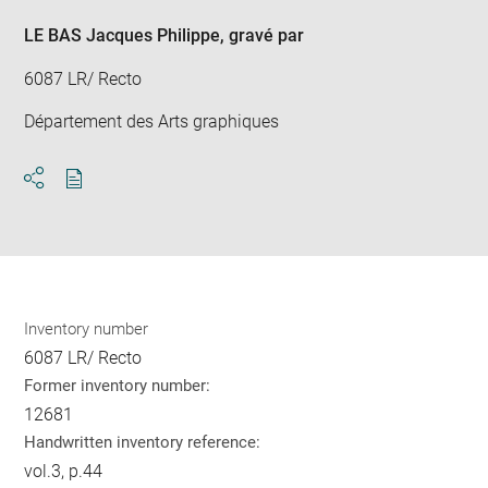
win
LE BAS Jacques Philippe
, gravé par
6087 LR/ Recto
Département des Arts graphiques
Download
Share
pdf
Inventory number
6087 LR/ Recto
Former inventory number:
12681
Handwritten inventory reference:
vol.3, p.44