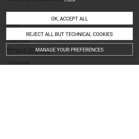
OK, ACCEPT ALL
INDEX
REJECT ALL BUT TECHNICAL COOKIES
Collections
MANAGE YOUR PREFERENCES
Béhague, Octave de
Techniques
aquatinte (avec quatre points de repérage)
Last updated on 05.12.2025
The contents of this entry do not necessarily take
account of the latest data.
Permalink:
https://collections.louvre.fr/ark:/53355/cl0205
21243
JSON Record:
https://collections.louvre.fr/ark:/53355/cl0