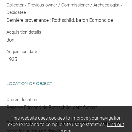
Collector / Previous owner / Commissioner / Archaeologist /
Dedicatee
Dernière provenance : Rothschild, baron Edmond de
Acquisition details
don
Acquisition date
1935
LOCATION OF OBJECT
Current location
Réserve Edmond de Rothschild, petit format
This website uses cookies to improve your navigation
This artwork is on view by appointment in the reference
experience and to compile site usage statistics.
Find out
more
room for prints and drawings