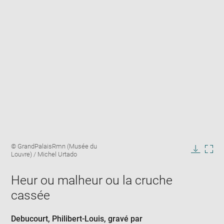
Enlarge
Image
© GrandPalaisRmn (Musée du
image
caption:
Louvre) / Michel Urtado
in
Downlo
Enla
new
image
ima
window
Heur ou malheur ou la cruche
in
new
cassée
win
Debucourt, Philibert-Louis
, gravé par