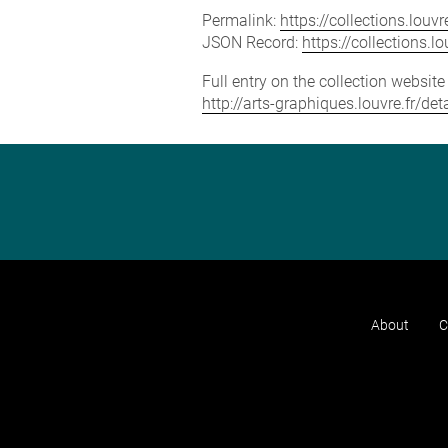
Permalink:
https://collections.lou
JSON Record:
https://collections.
Full entry on the collection websit
http://arts-graphiques.louvre.fr/de
About
C