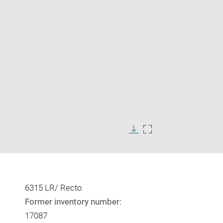
Enlarge
image
in
Download
Enlarge
new
image
image
window
in
new
window
6315 LR/ Recto
Former inventory number:
17087