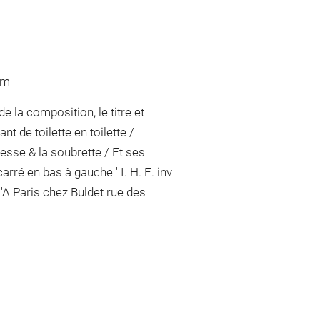
 m
 la composition, le titre et
t de toilette en toilette /
esse & la soubrette / Et ses
arré en bas à gauche ' I. H. E. inv
 'A Paris chez Buldet rue des