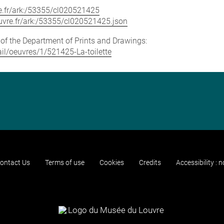
vre.fr/ark:/53355/cl020521425
louvre.fr/ark:/53355/cl020521425.json
e of the Department of Prints and Drawings:
tail/oeuvres/1/521425-La-toilette
ontact Us
Terms of use
Cookies
Credits
Accessibility : 