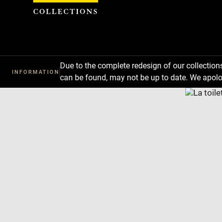
Cookies management panel
Due to the complete redesign of our collectio
INFORMATION
can be found, may not be up to date. We apolo
Download
Next
Previous