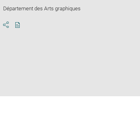
Département des Arts graphiques
Download
Share
pdf