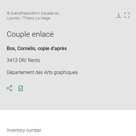
Enlarge
Image
© GrandPalaisRmn (Musée du
image
caption:
Louvre) / Thierry Le Mage
in
Downlo
Enla
new
image
ima
window
Couple enlacé
in
new
win
Bos, Cornelis
, copie d'après
3413 DR/ Recto
Département des Arts graphiques
Download
Share
pdf
Inventory number