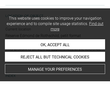
LOCATION OF OBJECT
This website uses cookies to improve your navigation
experience and to compile site usage statistics.
Find out
more
Current location
Réserve Edmond de Rothschild, petit format
OK, ACCEPT ALL
This artwork is on view by appointment in the reference
room for prints and drawings
REJECT ALL BUT TECHNICAL COOKIES
MANAGE YOUR PREFERENCES
INDEX
Places
Londres, British Museum, oeuvre en rapport
-
Rotterdam,
Museum Boymans van Beuningen, oeuvre en rapport