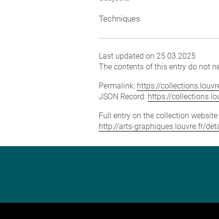
Techniques
Last updated on 25.03.2025
The contents of this entry do not ne
Permalink:
https://collections.lou
JSON Record:
https://collections.
Full entry on the collection websit
http://arts-graphiques.louvre.fr/d