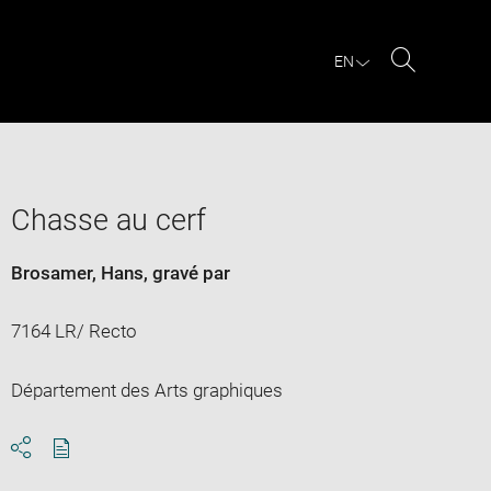
EN
Search
Chasse au cerf
Brosamer, Hans
, gravé par
7164 LR/ Recto
Département des Arts graphiques
Download
Share
pdf