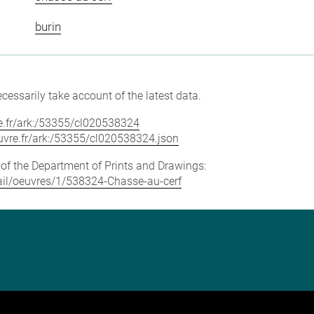
burin
cessarily take account of the latest data.
vre.fr/ark:/53355/cl020538324
louvre.fr/ark:/53355/cl020538324.json
e of the Department of Prints and Drawings:
etail/oeuvres/1/538324-Chasse-au-cerf