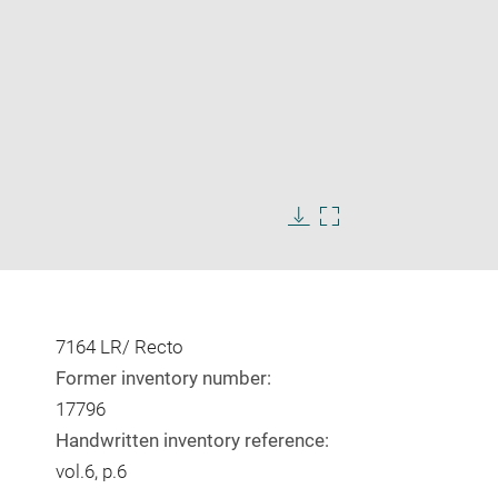
Enlarge
image
in
Download
Enlarge
new
image
image
window
in
new
window
7164 LR/ Recto
Former inventory number:
17796
Handwritten inventory reference:
vol.6, p.6