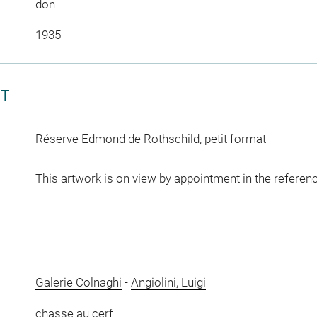
don
1935
CT
Réserve Edmond de Rothschild, petit format
This artwork is on view by appointment in the referen
Galerie Colnaghi
-
Angiolini, Luigi
chasse au cerf