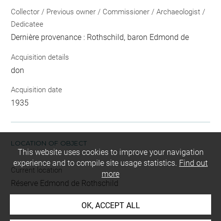
Collector / Previous owner / Commissioner / Archaeologist /
Dedicatee
Dernière provenance : Rothschild, baron Edmond de
Acquisition details
don
Acquisition date
1935
LOCATION OF OBJECT
This website uses cookies to improve your navigation
experience and to compile site usage statistics.
Find out
Current location
more
Réserve Edmond de Rothschild
OK, ACCEPT ALL
This artwork is on view by appointment in the reference