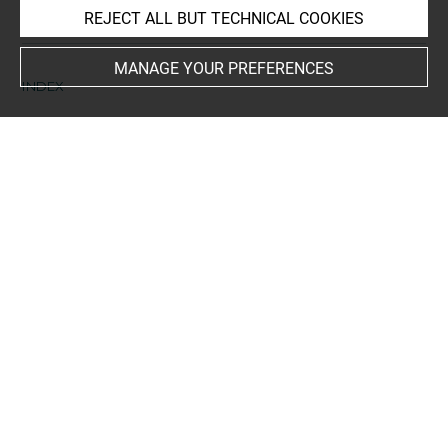
room for prints and drawings
REJECT ALL BUT TECHNICAL COOKIES
MANAGE YOUR PREFERENCES
INDEX
Collections
Roth, David-Didier
People
Duclos, Charles Pinot +
-
Acajou
-
Tessin, Carl Gustaf +
-
Sack, Eva
-
Zirphile+
Subjects
Tessin, L'infante jaune
-
Duclos, Acajou et Zirphile
Techniques
eau-forte