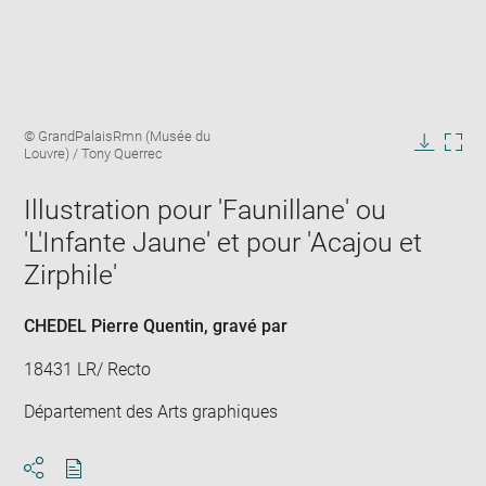
Enlarge
Image
© GrandPalaisRmn (Musée du
image
caption:
Louvre) / Tony Querrec
in
Downlo
Enla
new
image
ima
window
Illustration pour 'Faunillane' ou
in
new
'L'Infante Jaune' et pour 'Acajou et
win
Zirphile'
CHEDEL Pierre Quentin
, gravé par
18431 LR/ Recto
Département des Arts graphiques