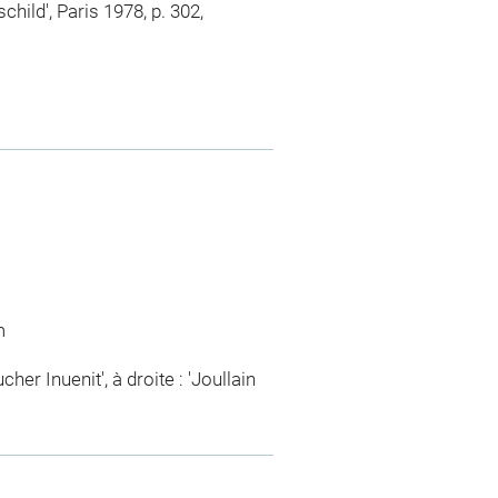
ild', Paris 1978, p. 302,
m
er Inuenit', à droite : 'Joullain