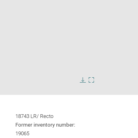
Enlarge
image
in
Download
Enlarge
new
image
image
window
in
new
window
18743 LR/ Recto
Former inventory number:
19065