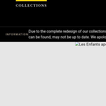
Cookies management panel
Due to the complete redesign of our collectio
INFORMATION
can be found, may not be up to date. We apolo
Download
Next
Previous