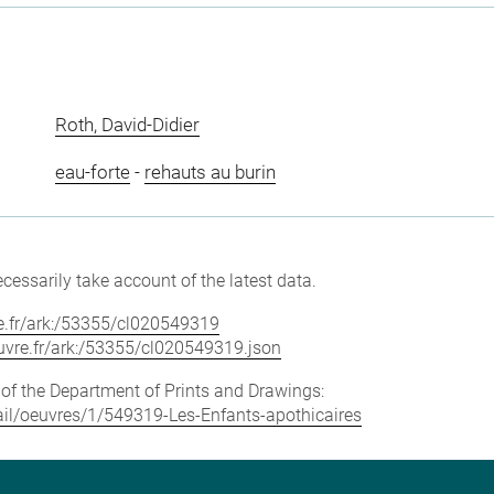
Roth, David-Didier
eau-forte
-
rehauts au burin
cessarily take account of the latest data.
vre.fr/ark:/53355/cl020549319
louvre.fr/ark:/53355/cl020549319.json
e of the Department of Prints and Drawings:
etail/oeuvres/1/549319-Les-Enfants-apothicaires