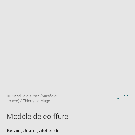
Enlarge
Image
© GrandPalaisRmn (Musée du
image
caption:
Louvre) / Thierry Le Mage
in
Downlo
Enla
new
image
ima
window
Modèle de coiffure
in
new
win
Berain, Jean I
, atelier de