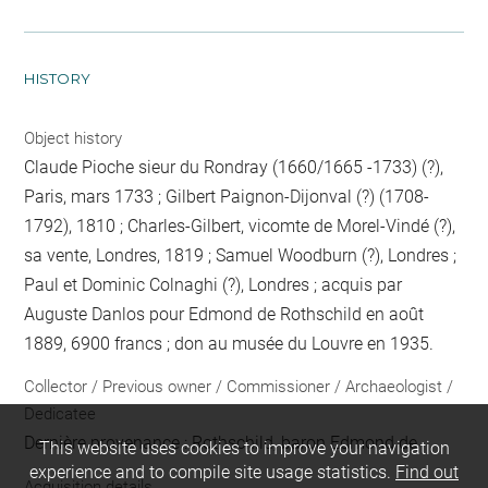
HISTORY
Object history
Claude Pioche sieur du Rondray (1660/1665 -1733) (?),
Paris, mars 1733 ; Gilbert Paignon-Dijonval (?) (1708-
1792), 1810 ; Charles-Gilbert, vicomte de Morel-Vindé (?),
sa vente, Londres, 1819 ; Samuel Woodburn (?), Londres ;
Paul et Dominic Colnaghi (?), Londres ; acquis par
Auguste Danlos pour Edmond de Rothschild en août
1889, 6900 francs ; don au musée du Louvre en 1935.
Collector / Previous owner / Commissioner / Archaeologist /
Dedicatee
Dernière provenance : Rothschild, baron Edmond de
This website uses cookies to improve your navigation
experience and to compile site usage statistics.
Find out
Acquisition details