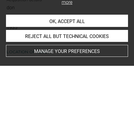
more
don
Acquisition date
OK, ACCEPT ALL
1935
REJECT ALL BUT TECHNICAL COOKIES
MANAGE YOUR PREFERENCES
LOCATION OF OBJECT
Current location
Réserve Edmond de Rothschild
Recueil de dessins : Costumes des Fêtes, Mascarades.
Théâtres, etc., de Louis XIV - Tome VII - 2157 DR à 2258
DR
This artwork is on view by appointment in the reference
room for prints and drawings